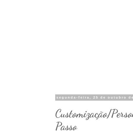
segunda-feira, 25 de outubro d
Customização/Perso
Passo