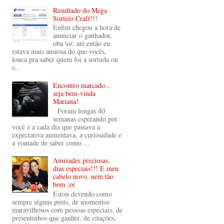
Resultado do Mega
Sorteio Craft!!!
Enfim chegou a hora de
anunciar o ganhador,
oba \o/, até então eu
estava mais ansiosa do que vocês,
louca pra saber quem foi a sortuda ou
s...
Encontro marcado...
seja bem-vinda
Mariana!
Foram longas 40
semanas esperando por
você e a cada dia que passava a
expectativa aumentava, a curiosidade e
a vontade de saber como ...
Amizades preciosas,
dias especiais!!! E meu
cabelo novo, nem tão
bom ;o(
Estou devendo como
sempre alguns posts, de momentos
maravilhosos com pessoas especiais, de
presentinhos que ganhei, de citações,