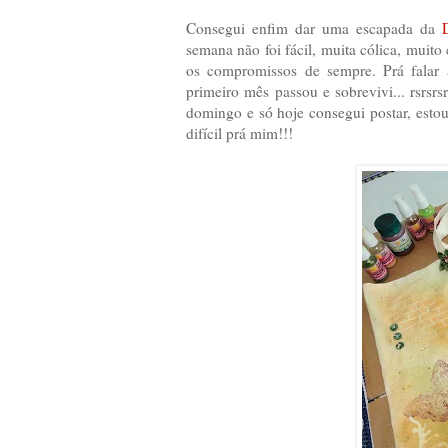
Consegui enfim dar uma escapada da
semana não foi fácil, muita cólica, muit
os compromissos de sempre. Prá falar 
primeiro mês passou e sobrevivi... rsrsrs
domingo e só hoje consegui postar, estou
difícil prá mim!!!