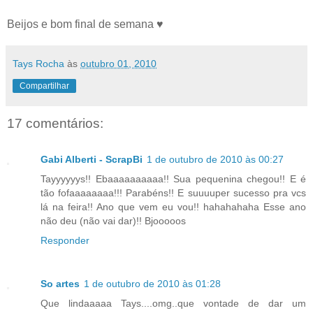
Beijos e bom final de semana ♥
Tays Rocha
às
outubro 01, 2010
Compartilhar
17 comentários:
Gabi Alberti - ScrapBi
1 de outubro de 2010 às 00:27
Tayyyyyys!! Ebaaaaaaaaaa!! Sua pequenina chegou!! E é
tão fofaaaaaaaa!!! Parabéns!! E suuuuper sucesso pra vcs
lá na feira!! Ano que vem eu vou!! hahahahaha Esse ano
não deu (não vai dar)!! Bjooooos
Responder
So artes
1 de outubro de 2010 às 01:28
Que lindaaaaa Tays....omg..que vontade de dar um