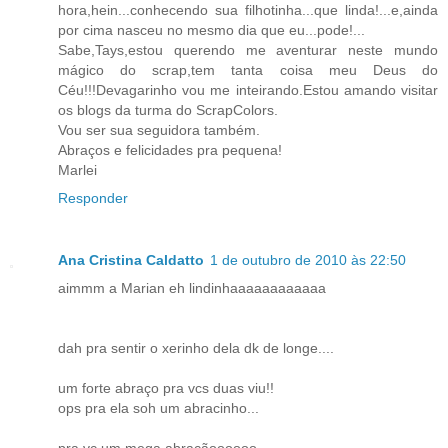
hora,hein...conhecendo sua filhotinha...que linda!...e,ainda
por cima nasceu no mesmo dia que eu...pode!...
Sabe,Tays,estou querendo me aventurar neste mundo
mágico do scrap,tem tanta coisa meu Deus do
Céu!!!Devagarinho vou me inteirando.Estou amando visitar
os blogs da turma do ScrapColors.
Vou ser sua seguidora também.
Abraços e felicidades pra pequena!
Marlei
Responder
Ana Cristina Caldatto
1 de outubro de 2010 às 22:50
aimmm a Marian eh lindinhaaaaaaaaaaaa
dah pra sentir o xerinho dela dk de longe....
um forte abraço pra vcs duas viu!!
ops pra ela soh um abracinho...
pra vc um mega abraçãoooooo