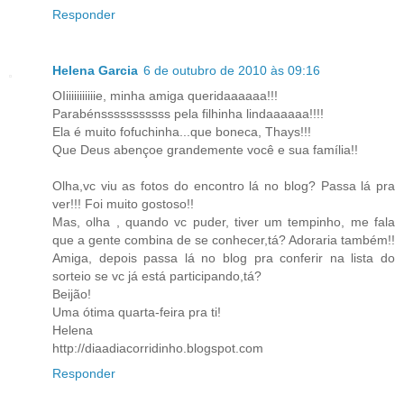
Responder
Helena Garcia
6 de outubro de 2010 às 09:16
OIiiiiiiiiiiie, minha amiga queridaaaaaa!!!
Parabénsssssssssss pela filhinha lindaaaaaa!!!!
Ela é muito fofuchinha...que boneca, Thays!!!
Que Deus abençoe grandemente você e sua família!!
Olha,vc viu as fotos do encontro lá no blog? Passa lá pra
ver!!! Foi muito gostoso!!
Mas, olha , quando vc puder, tiver um tempinho, me fala
que a gente combina de se conhecer,tá? Adoraria também!!
Amiga, depois passa lá no blog pra conferir na lista do
sorteio se vc já está participando,tá?
Beijão!
Uma ótima quarta-feira pra ti!
Helena
http://diaadiacorridinho.blogspot.com
Responder