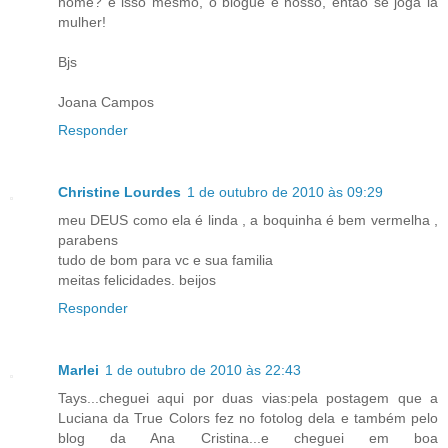
nome? é isso mesmo, o blogue é nosso, então se joga lá
mulher!
Bjs
Joana Campos
Responder
Christine Lourdes
1 de outubro de 2010 às 09:29
meu DEUS como ela é linda , a boquinha é bem vermelha ,
parabens
tudo de bom para vc e sua familia
meitas felicidades. beijos
Responder
Marlei
1 de outubro de 2010 às 22:43
Tays...cheguei aqui por duas vias:pela postagem que a
Luciana da True Colors fez no fotolog dela e também pelo
blog da Ana Cristina...e cheguei em boa