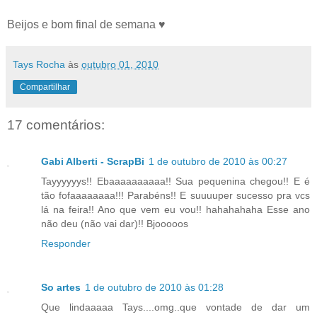
Beijos e bom final de semana ♥
Tays Rocha
às
outubro 01, 2010
Compartilhar
17 comentários:
Gabi Alberti - ScrapBi
1 de outubro de 2010 às 00:27
Tayyyyyys!! Ebaaaaaaaaaa!! Sua pequenina chegou!! E é
tão fofaaaaaaaa!!! Parabéns!! E suuuuper sucesso pra vcs
lá na feira!! Ano que vem eu vou!! hahahahaha Esse ano
não deu (não vai dar)!! Bjooooos
Responder
So artes
1 de outubro de 2010 às 01:28
Que lindaaaaa Tays....omg..que vontade de dar um