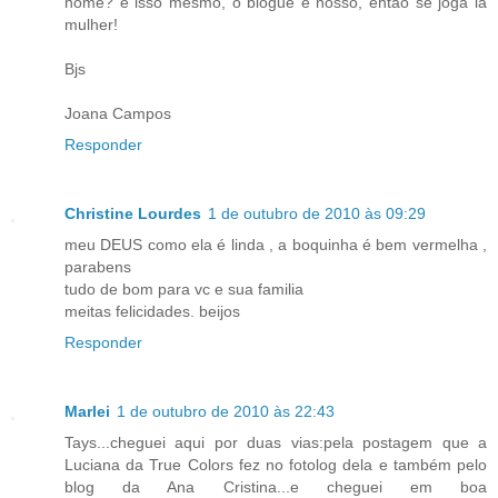
nome? é isso mesmo, o blogue é nosso, então se joga lá
mulher!
Bjs
Joana Campos
Responder
Christine Lourdes
1 de outubro de 2010 às 09:29
meu DEUS como ela é linda , a boquinha é bem vermelha ,
parabens
tudo de bom para vc e sua familia
meitas felicidades. beijos
Responder
Marlei
1 de outubro de 2010 às 22:43
Tays...cheguei aqui por duas vias:pela postagem que a
Luciana da True Colors fez no fotolog dela e também pelo
blog da Ana Cristina...e cheguei em boa