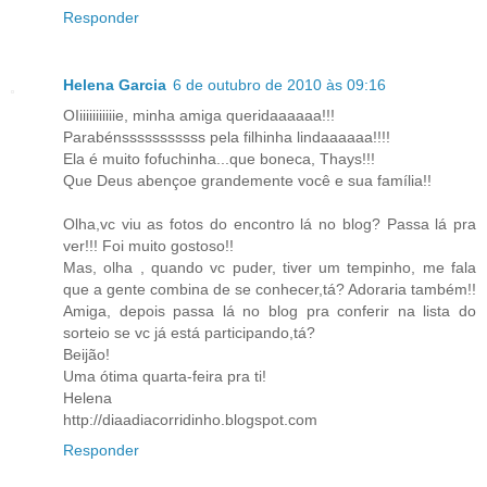
Responder
Helena Garcia
6 de outubro de 2010 às 09:16
OIiiiiiiiiiiie, minha amiga queridaaaaaa!!!
Parabénsssssssssss pela filhinha lindaaaaaa!!!!
Ela é muito fofuchinha...que boneca, Thays!!!
Que Deus abençoe grandemente você e sua família!!
Olha,vc viu as fotos do encontro lá no blog? Passa lá pra
ver!!! Foi muito gostoso!!
Mas, olha , quando vc puder, tiver um tempinho, me fala
que a gente combina de se conhecer,tá? Adoraria também!!
Amiga, depois passa lá no blog pra conferir na lista do
sorteio se vc já está participando,tá?
Beijão!
Uma ótima quarta-feira pra ti!
Helena
http://diaadiacorridinho.blogspot.com
Responder