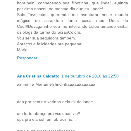
hora,hein...conhecendo sua filhotinha...que linda!...e,ainda
por cima nasceu no mesmo dia que eu...pode!...
Sabe,Tays,estou querendo me aventurar neste mundo
mágico do scrap,tem tanta coisa meu Deus do
Céu!!!Devagarinho vou me inteirando.Estou amando visitar
os blogs da turma do ScrapColors.
Vou ser sua seguidora também.
Abraços e felicidades pra pequena!
Marlei
Responder
Ana Cristina Caldatto
1 de outubro de 2010 às 22:50
aimmm a Marian eh lindinhaaaaaaaaaaaa
dah pra sentir o xerinho dela dk de longe....
um forte abraço pra vcs duas viu!!
ops pra ela soh um abracinho...
pra vc um mega abraçãoooooo