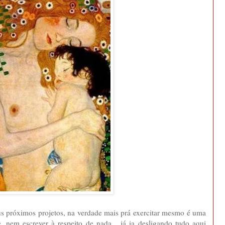
s próximos projetos, na verdade mais prá exercitar mesmo é uma
e, nem escrever à respeito de nada... já ia desligando tudo aqui