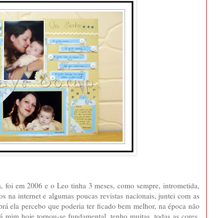
ha, foi em 2006 e o Leo tinha 3 meses, como sempre, intrometida,
os na internet e algumas poucas revistas nacionais, juntei com as
 prá ela percebo que poderia ter ficado bem melhor, na época não
á mim hoje tornou-se fundamental, tenho muitas, todas as cores,