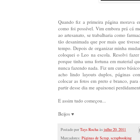
Quando fiz a primeira página morava e
como foi possível. Vim embora prá cá me
ao artesanato, se trabalharia como farmac
tão desanimada que por mais que tivesse 
tempo. Depois de organizar minha mudanç
coloquei o Leo na escola. Resolvi faz
porque tinha uma fortuna em material qu
nunca fazendo nada. Fiz um curso básic
acho lindo layouts duplos, páginas com
colocar as fotos em preto e branco, para
partir desse dia me apaixonei perdidament
E assim tudo começou...
Beijos ♥
Postado por
Tays Rocha
às
julho 20, 2011
Marcadores:
Páginas de Scrap
,
scrapbooking