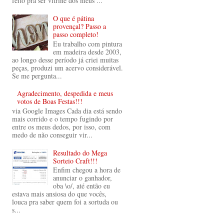
feito prá ser vitrine dos meus ...
O que é pátina
provençal? Passo a
passo completo!
Eu trabalho com pintura
em madeira desde 2003,
ao longo desse período já criei muitas
peças, produzi um acervo considerável.
Se me pergunta...
Agradecimento, despedida e meus
votos de Boas Festas!!!
via Google Images Cada dia está sendo
mais corrido e o tempo fugindo por
entre os meus dedos, por isso, com
medo de não conseguir vir...
Resultado do Mega
Sorteio Craft!!!
Enfim chegou a hora de
anunciar o ganhador,
oba \o/, até então eu
estava mais ansiosa do que vocês,
louca pra saber quem foi a sortuda ou
s...