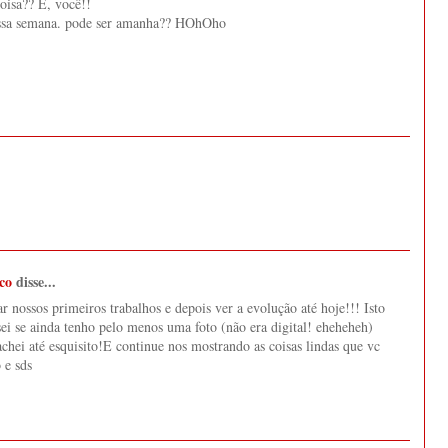
oisa?? É, você!!
 essa semana. pode ser amanha?? HOhOho
eco
disse...
 nossos primeiros trabalhos e depois ver a evolução até hoje!!! Isto
i se ainda tenho pelo menos uma foto (não era digital! eheheheh)
chei até esquisito!E continue nos mostrando as coisas lindas que vc
 e sds