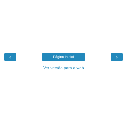
‹
›
Página inicial
Ver versão para a web