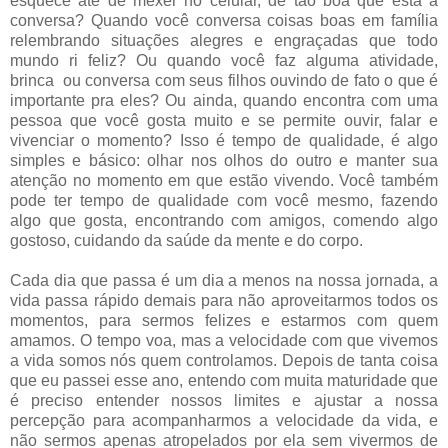
esquece até de mexer no celular, de tão boa que está a
conversa? Quando você conversa coisas boas em família
relembrando situações alegres e engraçadas que todo
mundo ri feliz? Ou quando você faz alguma atividade,
brinca ou conversa com seus filhos ouvindo de fato o que é
importante pra eles? Ou ainda, quando encontra com uma
pessoa que você gosta muito e se permite ouvir, falar e
vivenciar o momento? Isso é tempo de qualidade, é algo
simples e básico: olhar nos olhos do outro e manter sua
atenção no momento em que estão vivendo. Você também
pode ter tempo de qualidade com você mesmo, fazendo
algo que gosta, encontrando com amigos, comendo algo
gostoso, cuidando da saúde da mente e do corpo.
Cada dia que passa é um dia a menos na nossa jornada, a
vida passa rápido demais para não aproveitarmos todos os
momentos, para sermos felizes e estarmos com quem
amamos. O tempo voa, mas a velocidade com que vivemos
a vida somos nós quem controlamos. Depois de tanta coisa
que eu passei esse ano, entendo com muita maturidade que
é preciso entender nossos limites e ajustar a nossa
percepção para acompanharmos a velocidade da vida, e
não sermos apenas atropelados por ela sem vivermos de