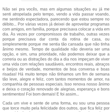
Não sei pra vocês, mas em algumas situações eu já me
senti atropelada pelo tempo, vendo a vida passar voando,
me sentindo espectadora, parecendo que estou sempre no
débito... Por várias vezes já deixei de aproveitar programas
com amigos, em família, porque precisava colocar a vida em
dia. Às vezes por compromissos de trabalho, outras vezes
porque precisava dar conta da rotina de casa, ou
simplesmente porque me sentia tão cansada que não tinha
ânimo mesmo. Tempo de qualidade não deveria ser uma
opção, e sim, uma prioridade, não podemos deixar que a
correria ou as distrações do dia a dia nos impeçam de viver
uma vida com relações saudáveis, encontros reais, abraços
e beijos de verdade, momentos de boa conversa e boas
risadas! Há muito tempo não tínhamos um fim de semana
tão leve, alegre e feliz, com tantos momentos de amor, na
companhia de pessoas especiais. Isso renova nosso ânimo
e deixa o coração renovado de alegrias, esperança e bons
sentimentos! Foi bom demais! E foi assim...
Cada um vive e sente de uma forma, eu sou uma pessoa
que torce muito pela felicidade dos outros, que fica feliz por