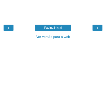
‹
›
Página inicial
Ver versão para a web