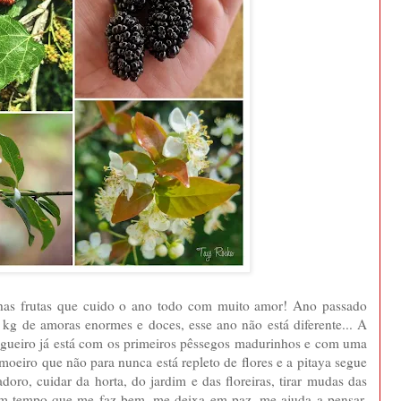
as frutas que cuido o ano todo com muito amor! Ano passado
g de amoras enormes e doces, esse ano não está diferente... A
segueiro já está com os primeiros pêssegos madurinhos e com uma
imoeiro que não para nunca está repleto de flores e a pitaya segue
doro, cuidar da horta, do jardim e das floreiras, tirar mudas das
 um tempo que me faz bem, me deixa em paz, me ajuda a pensar,