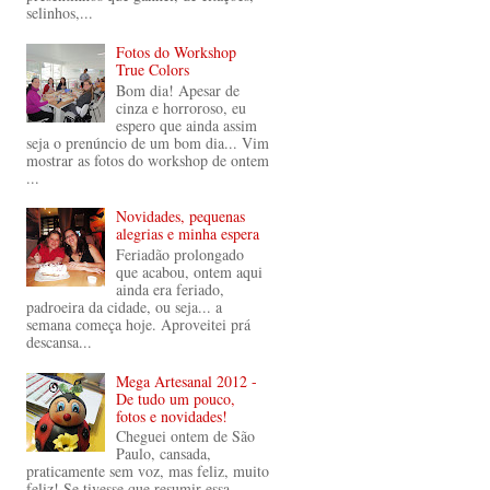
selinhos,...
Fotos do Workshop
True Colors
Bom dia! Apesar de
cinza e horroroso, eu
espero que ainda assim
seja o prenúncio de um bom dia... Vim
mostrar as fotos do workshop de ontem
...
Novidades, pequenas
alegrias e minha espera
Feriadão prolongado
que acabou, ontem aqui
ainda era feriado,
padroeira da cidade, ou seja... a
semana começa hoje. Aproveitei prá
descansa...
Mega Artesanal 2012 -
De tudo um pouco,
fotos e novidades!
Cheguei ontem de São
Paulo, cansada,
praticamente sem voz, mas feliz, muito
feliz! Se tivesse que resumir essa