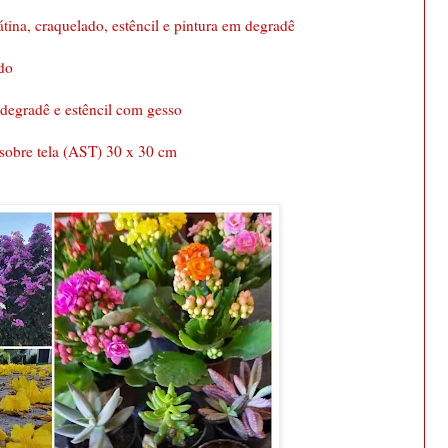
tina, craquelado, estêncil e pintura em degradê
ado
 degradê e estêncil com gesso
 sobre tela (AST) 30 x 30 cm