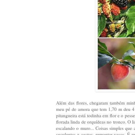
Além das flores, chegaram também minh
meu pé de amora que tem 1,70 m deu 4 k
pitangueira está todinha em flor e o pes
florada linda de orquídeas no tronco. O l
escalando o muro... Coisas simples que a
suculentas e cactos, remontar vasos. É