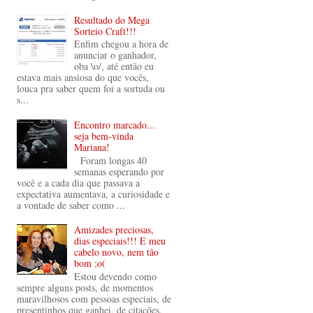
Resultado do Mega
Sorteio Craft!!!
Enfim chegou a hora de
anunciar o ganhador,
oba \o/, até então eu
estava mais ansiosa do que vocês,
louca pra saber quem foi a sortuda ou
s...
Encontro marcado...
seja bem-vinda
Mariana!
Foram longas 40
semanas esperando por
você e a cada dia que passava a
expectativa aumentava, a curiosidade e
a vontade de saber como ...
Amizades preciosas,
dias especiais!!! E meu
cabelo novo, nem tão
bom ;o(
Estou devendo como
sempre alguns posts, de momentos
maravilhosos com pessoas especiais, de
presentinhos que ganhei, de citações,