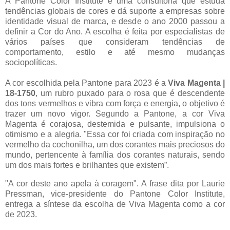
A Pantone Color Institute é uma consultoria que estuda
tendências globais de cores e dá suporte a empresas sobre
identidade visual de marca, e desde o ano 2000 passou a
definir a Cor do Ano. A escolha é feita por especialistas de
vários países que consideram tendências de
comportamento, estilo e até mesmo mudanças
sociopolíticas.
A cor escolhida pela Pantone para 2023 é a
Viva Magenta |
18-1750
, um rubro puxado para o rosa que é descendente
dos tons vermelhos e vibra com força e energia, o objetivo é
trazer um novo vigor. Segundo a Pantone, a cor Viva
Magenta é corajosa, destemida e pulsante, impulsiona o
otimismo e a alegria. "Essa cor foi criada com inspiração no
vermelho da cochonilha, um dos corantes mais preciosos do
mundo, pertencente à família dos corantes naturais, sendo
um dos mais fortes e brilhantes que existem”.
"A cor deste ano apela à coragem". A frase dita por Laurie
Pressman, vice-presidente do Pantone Color Institute,
entrega a síntese da escolha de Viva Magenta como a cor
de 2023.