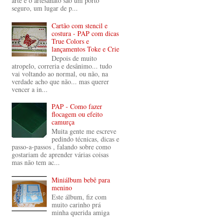
arte e o artesanato são um porto
seguro, um lugar de p...
Cartão com stencil e
costura - PAP com dicas
True Colors e
lançamentos Toke e Crie
Depois de muito
atropelo, correria e desânimo... tudo
vai voltando ao normal, ou não, na
verdade acho que não... mas querer
vencer a in...
PAP - Como fazer
flocagem ou efeito
camurça
Muita gente me escreve
pedindo técnicas, dicas e
passo-a-passos , falando sobre como
gostariam de aprender várias coisas
mas não tem ac...
Miniálbum bebê para
menino
Este álbum, fiz com
muito carinho prá
minha querida amiga