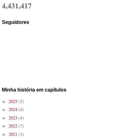
4,431,417
Seguidores
Minha história em capítulos
2025
(2)
►
2024
(4)
►
2023
(4)
►
2022
(7)
►
2021
(3)
►