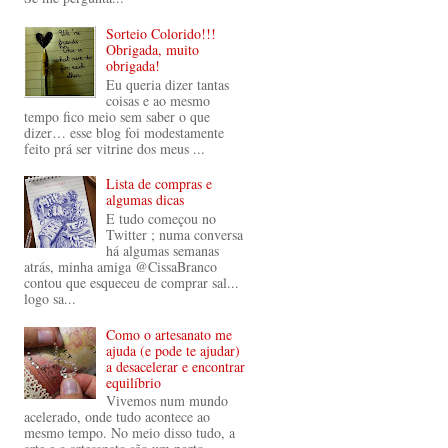
Sorteio Colorido!!!
Obrigada, muito
obrigada!
Eu queria dizer tantas
coisas e ao mesmo
tempo fico meio sem saber o que
dizer… esse blog foi modestamente
feito prá ser vitrine dos meus ...
Lista de compras e
algumas dicas
E tudo começou no
Twitter ; numa conversa
há algumas semanas
atrás, minha amiga @CissaBranco
contou que esqueceu de comprar sal...
logo sa...
Como o artesanato me
ajuda (e pode te ajudar)
a desacelerar e encontrar
equilíbrio
Vivemos num mundo
acelerado, onde tudo acontece ao
mesmo tempo. No meio disso tudo, a