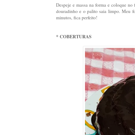
Despeje e massa na forma e coloque no 
douradinho e o palito saia limpo. Meu f
minutos, fica perfeito!
* COBERTURAS