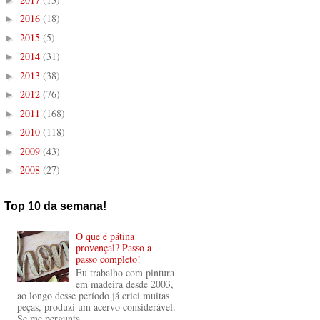
2016
(18)
►
2015
(5)
►
2014
(31)
►
2013
(38)
►
2012
(76)
►
2011
(168)
►
2010
(118)
►
2009
(43)
►
2008
(27)
►
Top 10 da semana!
O que é pátina
provençal? Passo a
passo completo!
Eu trabalho com pintura
em madeira desde 2003,
ao longo desse período já criei muitas
peças, produzi um acervo considerável.
Se me pergunta...