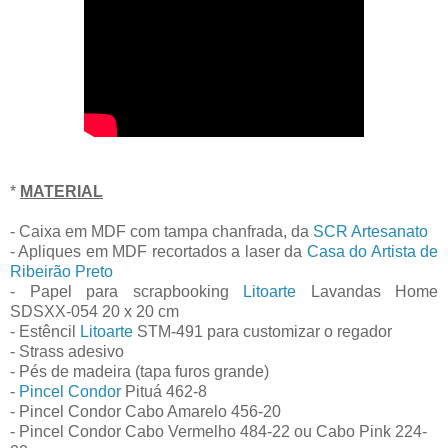
*
MATERIAL
- Caixa em MDF com tampa chanfrada, da
SCR Artesanato
- Apliques em MDF recortados a laser da
Casa do Artista de
Ribeirão Preto
- Papel para scrapbooking
Litoarte
Lavandas Home
SDSXX-054 20 x 20 cm
- Estêncil
Litoarte
STM-491 para customizar o regador
- Strass adesivo
- Pés de madeira (tapa furos grande)
-
Pincel Condor
Pituá 462-8
- Pincel Condor Cabo Amarelo 456-20
- Pincel Condor Cabo Vermelho 484-22 ou Cabo Pink 224-