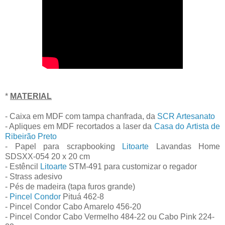
*
MATERIAL
- Caixa em MDF com tampa chanfrada, da
SCR Artesanato
- Apliques em MDF recortados a laser da
Casa do Artista de
Ribeirão Preto
- Papel para scrapbooking
Litoarte
Lavandas Home
SDSXX-054 20 x 20 cm
- Estêncil
Litoarte
STM-491 para customizar o regador
- Strass adesivo
- Pés de madeira (tapa furos grande)
-
Pincel Condor
Pituá 462-8
- Pincel Condor Cabo Amarelo 456-20
- Pincel Condor Cabo Vermelho 484-22 ou Cabo Pink 224-