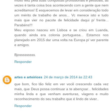
muito feliz pela suas conquistas profissionais e pessoais, as
vezes é tanta coisa boa acontecendo com a gente que nem
acreditamos! E esquecemos de levar em consideração todo
um mérito de trabalho de anos... Vc merece isto e tudo
mais que vier no pacote de felicidade daqui p/ frente...
Parabéns!!!
Meu esposo nasceu em Lisboa e se criou em Luanda,
quando ainda era colonia portuguesa... Estamos nos
planejado em 2015 dar uma volta na Europa p/ ver parente
e amigos.
Bjosssssssss.
Responder
artes e arteirices
24 de março de 2014 às 22:43
que bom, fico tão feliz em ver você crescendo cada vez
mais, que Deus possa continuar a te abençoar... felicidades
minha linda e que venham aventuras, viagens e muito
reconhecimento do seu trabalho que é lindo de viver..
Responder