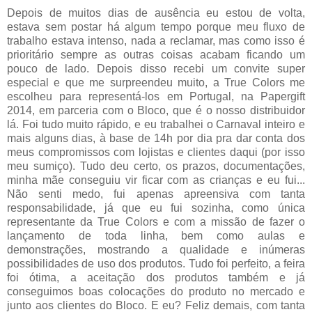
Depois de muitos dias de ausência eu estou de volta,
estava sem postar há algum tempo porque meu fluxo de
trabalho estava intenso, nada a reclamar, mas como isso é
prioritário sempre as outras coisas acabam ficando um
pouco de lado. Depois disso recebi um convite super
especial e que me surpreendeu muito, a True Colors me
escolheu para representá-los em Portugal, na Papergift
2014, em parceria com o Bloco, que é o nosso distribuidor
lá. Foi tudo muito rápido, e eu trabalhei o Carnaval inteiro e
mais alguns dias, à base de 14h por dia pra dar conta dos
meus compromissos com lojistas e clientes daqui (por isso
meu sumiço). Tudo deu certo, os prazos, documentações,
minha mãe conseguiu vir ficar com as crianças e eu fui...
Não senti medo, fui apenas apreensiva com tanta
responsabilidade, já que eu fui sozinha, como única
representante da True Colors e com a missão de fazer o
lançamento de toda linha, bem como aulas e
demonstrações, mostrando a qualidade e inúmeras
possibilidades de uso dos produtos. Tudo foi perfeito, a feira
foi ótima, a aceitação dos produtos também e já
conseguimos boas colocações do produto no mercado e
junto aos clientes do Bloco. E eu? Feliz demais, com tanta