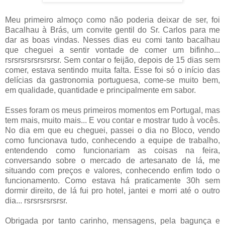
Meu primeiro almoço como não poderia deixar de ser, foi
Bacalhau à Brás, um convite gentil do Sr. Carlos para me
dar as boas vindas. Nesses dias eu comi tanto bacalhau
que cheguei a sentir vontade de comer um bifinho...
rsrsrsrsrsrsrsrsr. Sem contar o feijão, depois de 15 dias sem
comer, estava sentindo muita falta. Esse foi só o início das
delícias da gastronomia portuguesa, come-se muito bem,
em qualidade, quantidade e principalmente em sabor.
Esses foram os meus primeiros momentos em Portugal, mas
tem mais, muito mais... E vou contar e mostrar tudo à vocês.
No dia em que eu cheguei, passei o dia no Bloco, vendo
como funcionava tudo, conhecendo a equipe de trabalho,
entendendo como funcionariam as coisas na feira,
conversando sobre o mercado de artesanato de lá, me
situando com preços e valores, conhecendo enfim todo o
funcionamento. Como estava há praticamente 30h sem
dormir direito, de lá fui pro hotel, jantei e morri até o outro
dia... rsrsrsrsrsrsr.
Obrigada por tanto carinho, mensagens, pela bagunça e