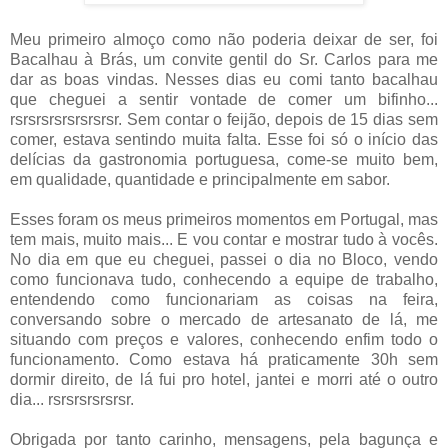
Meu primeiro almoço como não poderia deixar de ser, foi
Bacalhau à Brás, um convite gentil do Sr. Carlos para me
dar as boas vindas. Nesses dias eu comi tanto bacalhau
que cheguei a sentir vontade de comer um bifinho...
rsrsrsrsrsrsrsrsr. Sem contar o feijão, depois de 15 dias sem
comer, estava sentindo muita falta. Esse foi só o início das
delícias da gastronomia portuguesa, come-se muito bem,
em qualidade, quantidade e principalmente em sabor.
Esses foram os meus primeiros momentos em Portugal, mas
tem mais, muito mais... E vou contar e mostrar tudo à vocês.
No dia em que eu cheguei, passei o dia no Bloco, vendo
como funcionava tudo, conhecendo a equipe de trabalho,
entendendo como funcionariam as coisas na feira,
conversando sobre o mercado de artesanato de lá, me
situando com preços e valores, conhecendo enfim todo o
funcionamento. Como estava há praticamente 30h sem
dormir direito, de lá fui pro hotel, jantei e morri até o outro
dia... rsrsrsrsrsrsr.
Obrigada por tanto carinho, mensagens, pela bagunça e