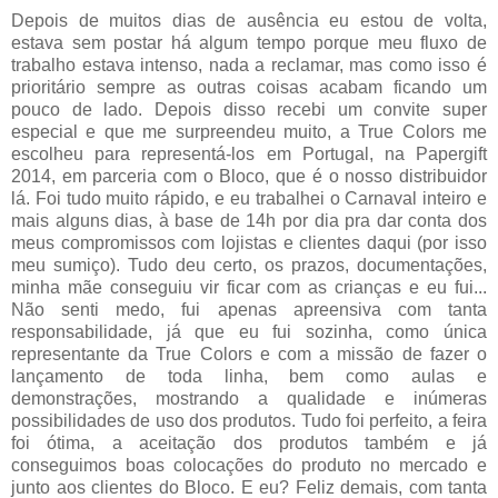
Depois de muitos dias de ausência eu estou de volta,
estava sem postar há algum tempo porque meu fluxo de
trabalho estava intenso, nada a reclamar, mas como isso é
prioritário sempre as outras coisas acabam ficando um
pouco de lado. Depois disso recebi um convite super
especial e que me surpreendeu muito, a True Colors me
escolheu para representá-los em Portugal, na Papergift
2014, em parceria com o Bloco, que é o nosso distribuidor
lá. Foi tudo muito rápido, e eu trabalhei o Carnaval inteiro e
mais alguns dias, à base de 14h por dia pra dar conta dos
meus compromissos com lojistas e clientes daqui (por isso
meu sumiço). Tudo deu certo, os prazos, documentações,
minha mãe conseguiu vir ficar com as crianças e eu fui...
Não senti medo, fui apenas apreensiva com tanta
responsabilidade, já que eu fui sozinha, como única
representante da True Colors e com a missão de fazer o
lançamento de toda linha, bem como aulas e
demonstrações, mostrando a qualidade e inúmeras
possibilidades de uso dos produtos. Tudo foi perfeito, a feira
foi ótima, a aceitação dos produtos também e já
conseguimos boas colocações do produto no mercado e
junto aos clientes do Bloco. E eu? Feliz demais, com tanta