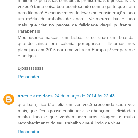
muito feliz pela suas conquistas profissionais e pessoais, as
vezes é tanta coisa boa acontecendo com a gente que nem
acreditamos! E esquecemos de levar em consideração todo
um mérito de trabalho de anos... Vc merece isto e tudo
mais que vier no pacote de felicidade daqui p/ frente...
Parabéns!!!
Meu esposo nasceu em Lisboa e se criou em Luanda,
quando ainda era colonia portuguesa... Estamos nos
planejado em 2015 dar uma volta na Europa p/ ver parente
e amigos.
Bjosssssssss.
Responder
artes e arteirices
24 de março de 2014 às 22:43
que bom, fico tão feliz em ver você crescendo cada vez
mais, que Deus possa continuar a te abençoar... felicidades
minha linda e que venham aventuras, viagens e muito
reconhecimento do seu trabalho que é lindo de viver..
Responder