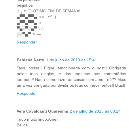
beijinhos
♫ ¸.•*´¯) ÓTIMO FIM DE SEMANA!.....
▄▀▀▄▀▀▄ ♫♫ ¸.•*´¯)
▄▀▀▄▀▀▄ ♫
▀▄░▀░▄▀☆☆
░░▀▄▀ ♫ —
Responder
Fabiana Netto
1 de julho de 2013 às 15:41
Tays, nossa!! Fiquei emocionada com o post!! Obrigada
pelos teus elogios, e das meninas nos comentários
também!! Nada como fazer as coisas com amor, né?? Mais
uma vez obrigada por dividir os teus conhecimentos!! Bjus!!
Responder
Vera Cavalcanti Quaresma
2 de julho de 2013 às 08:24
Tudo muito lindo.Amei!
Beijos