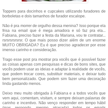
Toppers para docinhos e cupcakes utilizando furadores de
borboletas e dois tamanhos de furador escalope.
Não é pra morrer de orgulho dessa menina? Isso porque ela
frisa na email que é mega amadora e só faz pra ela...
Fabiana, preciso fazer a festa da Mariana, vou te contratar...
rsrsrsrsrsrsr. O que mais posso dizer além de um enorme
MUITO OBRIGADA? Eu é que preciso agradecer por esse
imenso carinho e consideração.
Trago esse post pra mostrar pra vocês que é possível fazer
as coisas apenas com pesquisas e dicas de bons sites, que
vocês podem usar as ideias e adaptar à realidade de vocês,
que podem trocar cores, substituir materiais, e deixar tudo
bem personalizado. Que podem sim fazer uma decoração
linda gastando menos.
Deixo meu muito obrigada à Fabiana e a todos vocês que
vem aqui, comentam, visitam, e sempre deixam palavras de
carinho e incentivo. Não venço responder em tempo hábil
(mas respondo, mesmo atrasada) todos os emails