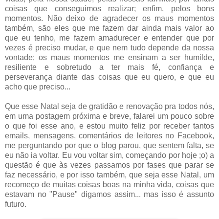
coisas que conseguimos realizar; enfim, pelos bons
momentos. Não deixo de agradecer os maus momentos
também, são eles que me fazem dar ainda mais valor ao
que eu tenho, me fazem amadurecer e entender que por
vezes é preciso mudar, e que nem tudo depende da nossa
vontade; os maus momentos me ensinam a ser humilde,
resiliente e sobretudo a ter mais fé, confiança e
perseverança diante das coisas que eu quero, e que eu
acho que preciso...
Que esse Natal seja de gratidão e renovação pra todos nós,
em uma postagem próxima e breve, falarei um pouco sobre
o que foi esse ano, e estou muito feliz por receber tantos
emails, mensagens, comentários de leitores no Facebook,
me perguntando por que o blog parou, que sentem falta, se
eu não ia voltar. Eu vou voltar sim, começando por hoje ;o) a
questão é que às vezes passamos por fases que parar se
faz necessário, e por isso também, que seja esse Natal, um
recomeço de muitas coisas boas na minha vida, coisas que
estavam no "Pause" digamos assim... mas isso é assunto
futuro.