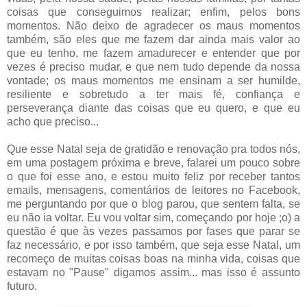
coisas que conseguimos realizar; enfim, pelos bons
momentos. Não deixo de agradecer os maus momentos
também, são eles que me fazem dar ainda mais valor ao
que eu tenho, me fazem amadurecer e entender que por
vezes é preciso mudar, e que nem tudo depende da nossa
vontade; os maus momentos me ensinam a ser humilde,
resiliente e sobretudo a ter mais fé, confiança e
perseverança diante das coisas que eu quero, e que eu
acho que preciso...
Que esse Natal seja de gratidão e renovação pra todos nós,
em uma postagem próxima e breve, falarei um pouco sobre
o que foi esse ano, e estou muito feliz por receber tantos
emails, mensagens, comentários de leitores no Facebook,
me perguntando por que o blog parou, que sentem falta, se
eu não ia voltar. Eu vou voltar sim, começando por hoje ;o) a
questão é que às vezes passamos por fases que parar se
faz necessário, e por isso também, que seja esse Natal, um
recomeço de muitas coisas boas na minha vida, coisas que
estavam no "Pause" digamos assim... mas isso é assunto
futuro.