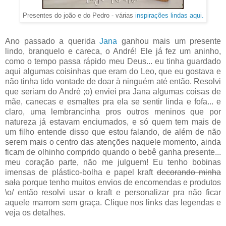
Presentes do joão e do Pedro - várias
inspirações lindas aqui.
Ano passado a querida
Jana
ganhou mais um presente
lindo, branquelo e careca, o André! Ele já fez um aninho,
como o tempo passa rápido meu Deus... eu tinha guardado
aqui algumas coisinhas que eram do Leo, que eu gostava e
não tinha tido vontade de doar à ninguém até então. Resolvi
que seriam do André ;o) enviei pra Jana algumas coisas de
mãe, canecas e esmaltes pra ela se sentir linda e fofa... e
claro, uma lembrancinha pros outros meninos que por
natureza já estavam enciumados, e só quem tem mais de
um filho entende disso que estou falando, de além de não
serem mais o centro das atenções naquele momento, ainda
ficam de olhinho comprido quando o bebê ganha presente...
meu coração parte, não me julguem! Eu tenho bobinas
imensas de plástico-bolha e papel kraft
decorando minha
sala
porque tenho muitos envios de encomendas e produtos
\o/ então resolvi usar o kraft e personalizar pra não ficar
aquele marrom sem graça. Clique nos links das legendas e
veja os detalhes.