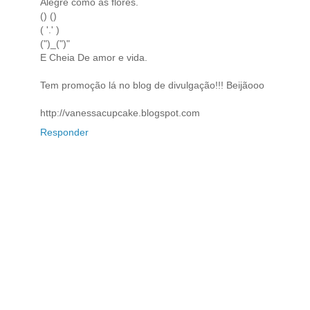
Alegre como as flores.
() ()
( '.' )
(")_(")"
E Cheia De amor e vida.
Tem promoção lá no blog de divulgação!!! Beijãooo
http://vanessacupcake.blogspot.com
Responder