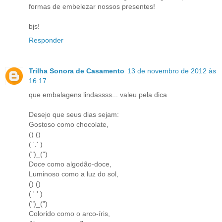
formas de embelezar nossos presentes!
bjs!
Responder
Trilha Sonora de Casamento
13 de novembro de 2012 às
16:17
que embalagens lindassss... valeu pela dica
Desejo que seus dias sejam:
Gostoso como chocolate,
() ()
( '.' )
(")_(")
Doce como algodão-doce,
Luminoso como a luz do sol,
() ()
( '.' )
(")_(")
Colorido como o arco-íris,