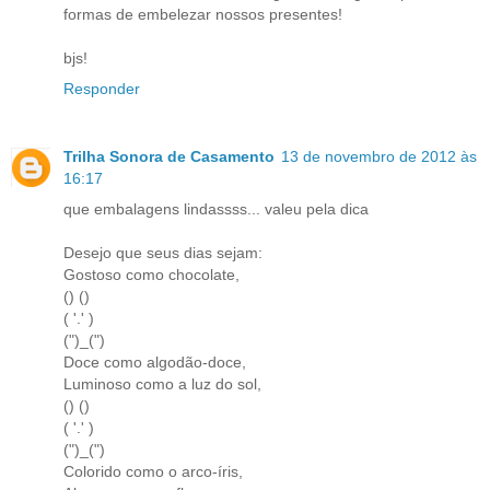
formas de embelezar nossos presentes!
bjs!
Responder
Trilha Sonora de Casamento
13 de novembro de 2012 às
16:17
que embalagens lindassss... valeu pela dica
Desejo que seus dias sejam:
Gostoso como chocolate,
() ()
( '.' )
(")_(")
Doce como algodão-doce,
Luminoso como a luz do sol,
() ()
( '.' )
(")_(")
Colorido como o arco-íris,