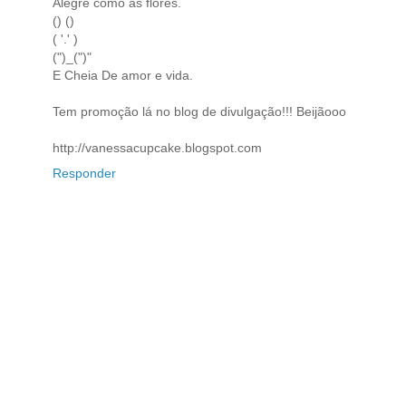
Alegre como as flores.
() ()
( '.' )
(")_(")"
E Cheia De amor e vida.
Tem promoção lá no blog de divulgação!!! Beijãooo
http://vanessacupcake.blogspot.com
Responder