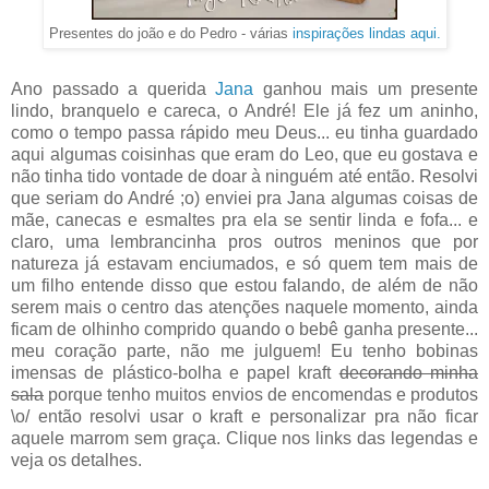
Presentes do joão e do Pedro - várias
inspirações lindas aqui.
Ano passado a querida
Jana
ganhou mais um presente
lindo, branquelo e careca, o André! Ele já fez um aninho,
como o tempo passa rápido meu Deus... eu tinha guardado
aqui algumas coisinhas que eram do Leo, que eu gostava e
não tinha tido vontade de doar à ninguém até então. Resolvi
que seriam do André ;o) enviei pra Jana algumas coisas de
mãe, canecas e esmaltes pra ela se sentir linda e fofa... e
claro, uma lembrancinha pros outros meninos que por
natureza já estavam enciumados, e só quem tem mais de
um filho entende disso que estou falando, de além de não
serem mais o centro das atenções naquele momento, ainda
ficam de olhinho comprido quando o bebê ganha presente...
meu coração parte, não me julguem! Eu tenho bobinas
imensas de plástico-bolha e papel kraft
decorando minha
sala
porque tenho muitos envios de encomendas e produtos
\o/ então resolvi usar o kraft e personalizar pra não ficar
aquele marrom sem graça. Clique nos links das legendas e
veja os detalhes.