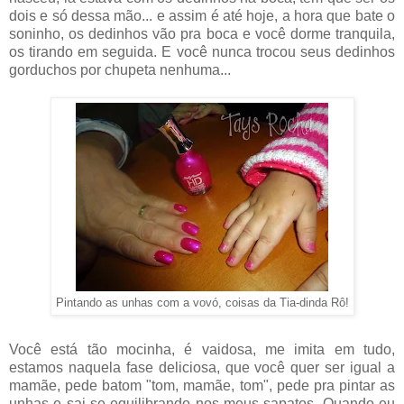
dois e só dessa mão... e assim é até hoje, a hora que bate o
soninho, os dedinhos vão pra boca e você dorme tranquila,
os tirando em seguida. E você nunca trocou seus dedinhos
gorduchos por chupeta nenhuma...
Pintando as unhas com a vovó, coisas da Tia-dinda Rô!
Você está tão mocinha, é vaidosa, me imita em tudo,
estamos naquela fase deliciosa, que você quer ser igual a
mamãe, pede batom "tom, mamãe, tom", pede pra pintar as
unhas e sai se equilibrando nos meus sapatos. Quando eu