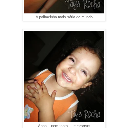
A palhacinha mais séria do mundo
Ahhh... nem tanto.... rsrsrsrrsrs