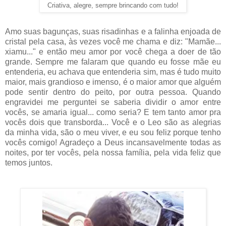
Criativa, alegre, sempre brincando com tudo!
Amo suas bagunças, suas risadinhas e a falinha enjoada de
cristal pela casa, às vezes você me chama e diz: "Mamãe...
xiamu..." e então meu amor por você chega a doer de tão
grande. Sempre me falaram que quando eu fosse mãe eu
entenderia, eu achava que entenderia sim, mas é tudo muito
maior, mais grandioso e imenso, é o maior amor que alguém
pode sentir dentro do peito, por outra pessoa. Quando
engravidei me perguntei se saberia dividir o amor entre
vocês, se amaria igual... como seria? E tem tanto amor pra
vocês dois que transborda... Você e o Leo são as alegrias
da minha vida, são o meu viver, e eu sou feliz porque tenho
vocês comigo! Agradeço a Deus incansavelmente todas as
noites, por ter vocês, pela nossa família, pela vida feliz que
temos juntos.