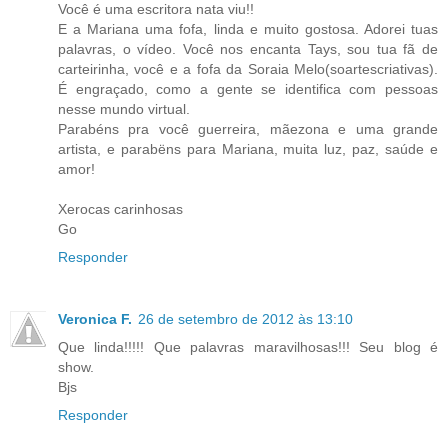
Você é uma escritora nata viu!!
E a Mariana uma fofa, linda e muito gostosa. Adorei tuas
palavras, o vídeo. Você nos encanta Tays, sou tua fã de
carteirinha, você e a fofa da Soraia Melo(soartescriativas).
É engraçado, como a gente se identifica com pessoas
nesse mundo virtual.
Parabéns pra você guerreira, mãezona e uma grande
artista, e parabëns para Mariana, muita luz, paz, saúde e
amor!
Xerocas carinhosas
Go
Responder
Veronica F.
26 de setembro de 2012 às 13:10
Que linda!!!!! Que palavras maravilhosas!!! Seu blog é
show.
Bjs
Responder