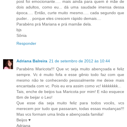
post foi emocionante..... mais ainda para quem é mãe de
dois adultos, como eu... dá uma saudade imensa dessa
época..... Então, curte muito mesmo..... cada segundo que
puder.. . porque eles crescem rápido demais....
Parabéns prá Mariana e prá mamãe dela.
bjs
Sônia
Responder
Adriana Balreira
21 de setembro de 2012 às 10:44
Parabéns Maricota!!! Que vc seja muito abençoada e feliz
sempre. Vc é muito fofa e esse gênio todo faz com que
mesmo não te conhecendo pessoalmente me deixe mais
encantada com vc. Pois eu era assim como vc! kkkkkkkk...
Tais, enche de beijos tua Maricota por mim! E não esquece
tbm de beijar o Leo!
Que esse dia seja muito feliz para todos vocês, vcs
merecem por tudo que passaram, todas essas mudanças!!!
Mas vcs formam uma linda e abençoada familia!
Beijos ♥
Adriana