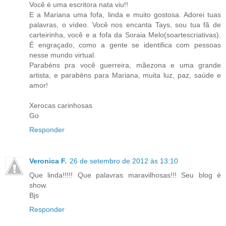
Você é uma escritora nata viu!!
E a Mariana uma fofa, linda e muito gostosa. Adorei tuas
palavras, o vídeo. Você nos encanta Tays, sou tua fã de
carteirinha, você e a fofa da Soraia Melo(soartescriativas).
É engraçado, como a gente se identifica com pessoas
nesse mundo virtual.
Parabéns pra você guerreira, mãezona e uma grande
artista, e parabëns para Mariana, muita luz, paz, saúde e
amor!
Xerocas carinhosas
Go
Responder
Veronica F.
26 de setembro de 2012 às 13:10
Que linda!!!!! Que palavras maravilhosas!!! Seu blog é
show.
Bjs
Responder