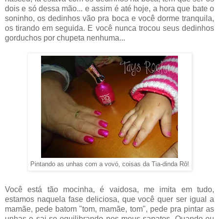
dois e só dessa mão... e assim é até hoje, a hora que bate o
soninho, os dedinhos vão pra boca e você dorme tranquila,
os tirando em seguida. E você nunca trocou seus dedinhos
gorduchos por chupeta nenhuma...
Pintando as unhas com a vovó, coisas da Tia-dinda Rô!
Você está tão mocinha, é vaidosa, me imita em tudo,
estamos naquela fase deliciosa, que você quer ser igual a
mamãe, pede batom "tom, mamãe, tom", pede pra pintar as
unhas e sai se equilibrando nos meus sapatos. Quando eu