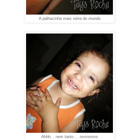
A palhacinha mais séria do mundo
Ahhh... nem tanto.... rsrsrsrrsrs