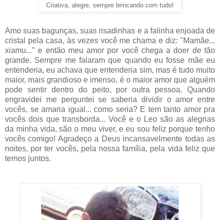
Criativa, alegre, sempre brincando com tudo!
Amo suas bagunças, suas risadinhas e a falinha enjoada de
cristal pela casa, às vezes você me chama e diz: "Mamãe...
xiamu..." e então meu amor por você chega a doer de tão
grande. Sempre me falaram que quando eu fosse mãe eu
entenderia, eu achava que entenderia sim, mas é tudo muito
maior, mais grandioso e imenso, é o maior amor que alguém
pode sentir dentro do peito, por outra pessoa. Quando
engravidei me perguntei se saberia dividir o amor entre
vocês, se amaria igual... como seria? E tem tanto amor pra
vocês dois que transborda... Você e o Leo são as alegrias
da minha vida, são o meu viver, e eu sou feliz porque tenho
vocês comigo! Agradeço a Deus incansavelmente todas as
noites, por ter vocês, pela nossa família, pela vida feliz que
temos juntos.