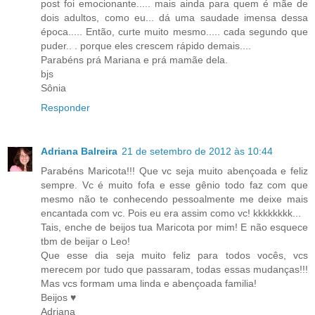
post foi emocionante..... mais ainda para quem é mãe de
dois adultos, como eu... dá uma saudade imensa dessa
época..... Então, curte muito mesmo..... cada segundo que
puder.. . porque eles crescem rápido demais....
Parabéns prá Mariana e prá mamãe dela.
bjs
Sônia
Responder
Adriana Balreira
21 de setembro de 2012 às 10:44
Parabéns Maricota!!! Que vc seja muito abençoada e feliz
sempre. Vc é muito fofa e esse gênio todo faz com que
mesmo não te conhecendo pessoalmente me deixe mais
encantada com vc. Pois eu era assim como vc! kkkkkkkk...
Tais, enche de beijos tua Maricota por mim! E não esquece
tbm de beijar o Leo!
Que esse dia seja muito feliz para todos vocês, vcs
merecem por tudo que passaram, todas essas mudanças!!!
Mas vcs formam uma linda e abençoada familia!
Beijos ♥
Adriana