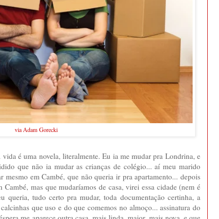
via Adam Gorecki
vida é uma novela, literalmente. Eu ia me mudar pra Londrina, e
idido que não ia mudar as crianças de colégio... aí meu marido
car mesmo em Cambé, que não queria ir pra apartamento... depois
 Cambé, mas que mudaríamos de casa, virei essa cidade (nem é
 eu queria, tudo certo pra mudar, toda documentação certinha, a
as calcinhas que uso e do que comemos no almoço... assinatura do
véspera me aparece outra casa, mais linda, maior, mais nova, e que