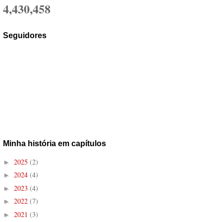
4,430,458
Seguidores
Minha história em capítulos
2025
(2)
►
2024
(4)
►
2023
(4)
►
2022
(7)
►
2021
(3)
►