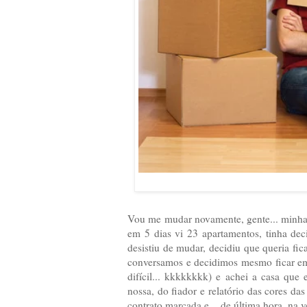
Vou me mudar novamente, gente... minha 
em 5 dias vi 23 apartamentos, tinha dec
desistiu de mudar, decidiu que queria fi
conversamos e decidimos mesmo ficar em
difícil... kkkkkkkk) e achei a casa que
nossa, do fiador e relatório das cores d
contrato marcada e... de última hora, na 