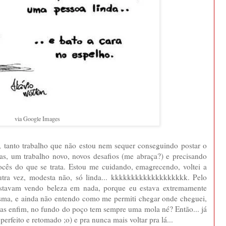
via Google Images
 tanto trabalho que não estou nem sequer conseguindo postar o
vas, um trabalho novo, novos desafios (me abraça?) e precisando
ocês do que se trata. Estou me cuidando, emagrecendo, voltei a
 outra vez, modesta não, só linda... kkkkkkkkkkkkkkkkkkk. Pelo
stavam vendo beleza em nada, porque eu estava extremamente
mesma, e ainda não entendo como me permiti chegar onde cheguei,
mas enfim, no fundo do poço tem sempre uma mola né? Então... já
rfeito e retomado ;o) e pra nunca mais voltar pra lá...