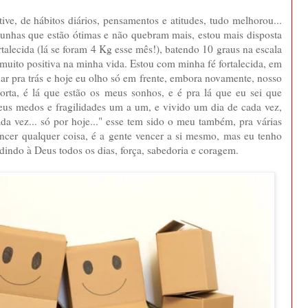
, de hábitos diários, pensamentos e atitudes, tudo melhorou...
unhas que estão ótimas e não quebram mais, estou mais disposta
rtalecida (lá se foram 4 Kg esse mês!), batendo 10 graus na escala
a muito positiva na minha vida. Estou com minha fé fortalecida, em
ar pra trás e hoje eu olho só em frente, embora novamente, nosso
porta, é lá que estão os meus sonhos, e é pra lá que eu sei que
meus medos e fragilidades um a um, e vivido um dia de cada vez,
 vez... só por hoje..." esse tem sido o meu também, pra várias
encer qualquer coisa, é a gente vencer a si mesmo, mas eu tenho
indo à Deus todos os dias, força, sabedoria e coragem.