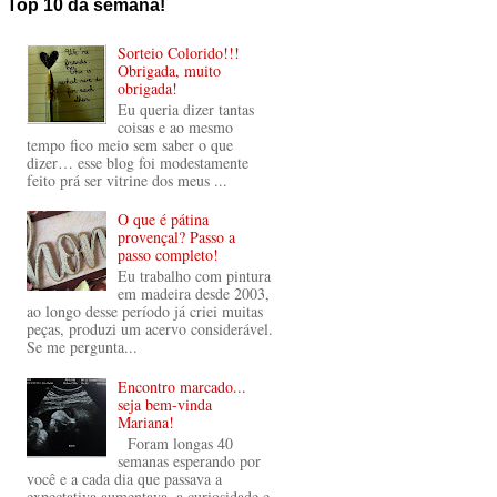
Top 10 da semana!
Sorteio Colorido!!!
Obrigada, muito
obrigada!
Eu queria dizer tantas
coisas e ao mesmo
tempo fico meio sem saber o que
dizer… esse blog foi modestamente
feito prá ser vitrine dos meus ...
O que é pátina
provençal? Passo a
passo completo!
Eu trabalho com pintura
em madeira desde 2003,
ao longo desse período já criei muitas
peças, produzi um acervo considerável.
Se me pergunta...
Encontro marcado...
seja bem-vinda
Mariana!
Foram longas 40
semanas esperando por
você e a cada dia que passava a
expectativa aumentava, a curiosidade e