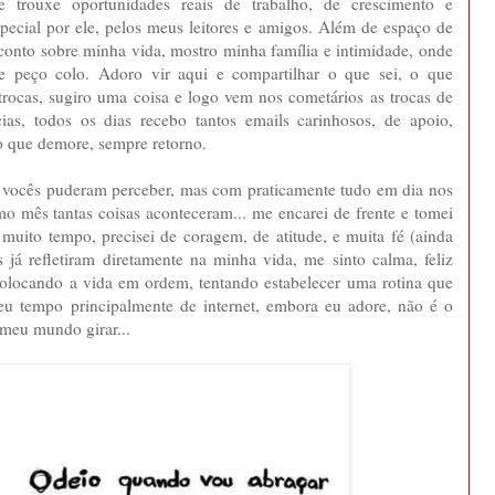
 trouxe oportunidades reais de trabalho, de crescimento e
ecial por ele, pelos meus leitores e amigos. Além de espaço de
conto sobre minha vida, mostro minha família e intimidade, onde
 e peço colo. Adoro vir aqui e compartilhar o que sei, o que
rocas, sugiro uma coisa e logo vem nos cometários as trocas de
ncias, todos os dias recebo tantos emails carinhosos, de apoio,
o que demore, sempre retorno.
 vocês puderam perceber, mas com praticamente tudo em dia nos
mo mês tantas coisas aconteceram... me encarei de frente e tomei
muito tempo, precisei de coragem, de atitude, e muita fé (ainda
 já refletiram diretamente na minha vida, me sinto calma, feliz
locando a vida em ordem, tentando estabelecer uma rotina que
eu tempo principalmente de internet, embora eu adore, não é o
 meu mundo girar...