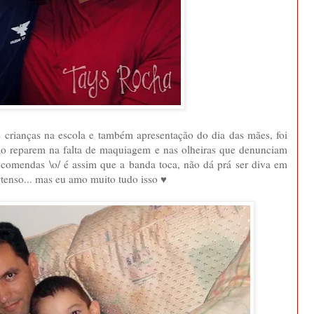
s crianças na escola e também apresentação do dia das mães, foi
ão reparem na falta de maquiagem e nas olheiras que denunciam
comendas \o/ é assim que a banda toca, não dá prá ser diva em
#tenso... mas eu amo muito tudo isso ♥