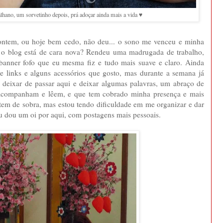
hano, um sorvetinho depois, prá adoçar ainda mais a vida ♥
 ontem, ou hoje bem cedo, não deu... o sono me venceu e minha
e o blog está de cara nova? Rendeu uma madrugada de trabalho,
 banner fofo que eu mesma fiz e tudo mais suave e claro. Ainda
de links e alguns acessórios que gosto, mas durante a semana já
 deixar de passar aqui e deixar algumas palavras, um abraço de
acompanham e lêem, e que tem cobrado minha presença e mais
s tem de sobra, mas estou tendo dificuldade em me organizar e dar
u dou um oi por aqui, com postagens mais pessoais.