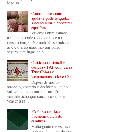
logo sa...
Como o artesanato me
ajuda (e pode te ajudar)
a desacelerar e encontrar
equilíbrio
Vivemos num mundo
acelerado, onde tudo acontece ao
mesmo tempo. No meio disso tudo, a
arte e o artesanato são um porto
seguro, um lugar de p...
Cartão com stencil e
costura - PAP com dicas
True Colors e
lançamentos Toke e Crie
Depois de muito
atropelo, correria e desânimo... tudo
vai voltando ao normal, ou não, na
verdade acho que não... mas querer
vencer a in...
PAP - Como fazer
flocagem ou efeito
camurça
Muita gente me escreve
pedindo técnicas, dicas e