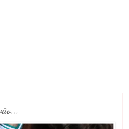
ão...