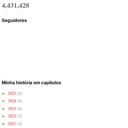
4,431,428
Seguidores
Minha história em capítulos
2025
(2)
►
2024
(4)
►
2023
(4)
►
2022
(7)
►
2021
(3)
►