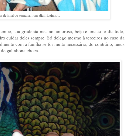
a de final de semana, num dia friozinho...
tempo, sou grudenta mesmo, amorosa, beijo e amasso o dia todo,
iro cuidar deles sempre. Só delego mesmo à terceiros no caso da
ualmente com a família se for muito necessário, do contrário, meus
 de galinhona choca.