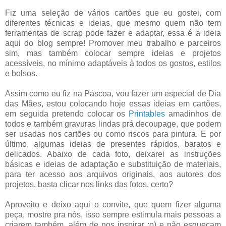
Fiz uma seleção de vários cartões que eu gostei, com
diferentes técnicas e ideias, que mesmo quem não tem
ferramentas de scrap pode fazer e adaptar, essa é a ideia
aqui do blog sempre! Promover meu trabalho e parceiros
sim, mas também colocar sempre ideias e projetos
acessíveis, no mínimo adaptáveis à todos os gostos, estilos
e bolsos.
Assim como eu fiz na Páscoa, vou fazer um especial de Dia
das Mães, estou colocando hoje essas ideias em cartões,
em seguida pretendo colocar os
Printables
amadinhos de
todos e também gravuras lindas prá decoupage, que podem
ser usadas nos cartões ou como riscos para pintura. E por
último, algumas ideias de presentes rápidos, baratos e
delicados. Abaixo de cada foto, deixarei as instruções
básicas e ideias de adaptação e substituição de materiais,
para ter acesso aos arquivos originais, aos autores dos
projetos, basta clicar nos links das fotos, certo?
Aproveito e deixo aqui o convite, que quem fizer alguma
peça, mostre pra nós, isso sempre estimula mais pessoas a
criarem também, além de nos inspirar ;o) e não esqueçam