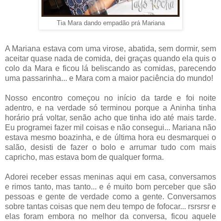
Tia Mara dando empadão prá Mariana
A Mariana estava com uma virose, abatida, sem dormir, sem
aceitar quase nada de comida, dei graças quando ela quis o
colo da Mara e ficou lá beliscando as comidas, parecendo
uma passarinha... e Mara com a maior paciência do mundo!
Nosso encontro começou no início da tarde e foi noite
adentro, e na verdade só terminou porque a Aninha tinha
horário prá voltar, senão acho que tinha ido até mais tarde.
Eu programei fazer mil coisas e não consegui... Mariana não
estava mesmo boazinha, e de última hora eu desmarquei o
salão, desisti de fazer o bolo e arrumar tudo com mais
capricho, mas estava bom de qualquer forma.
Adorei receber essas meninas aqui em casa, conversamos
e rimos tanto, mas tanto... e é muito bom perceber que são
pessoas e gente de verdade como a gente. Conversamos
sobre tantas coisas que nem deu tempo de fofocar... rsrsrsr e
elas foram embora no melhor da conversa, ficou aquele