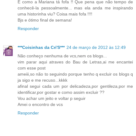
E como a Mariana tá fofa !! Que pena que não tempo de
conhecê-la pessoalmente... mas ela anda me inspirando
uma historinha viu? Coisa mais fofa !!!!
Bjs e ótimo final de semana!
Responder
***Coisinhas da Cri'S***
24 de março de 2012 às 12:49
Não conheço nenhuma de vcs,nem os blogs...
vim parar aqui atraves do Bau de Letras,ai me encantei
com esse post
ameiii,so não to seguindo porque tenho q excluir os blogs q
ja sigo e me recuso...kkkk
afinal segui cada um por delicadeza,por gentileza,por me
identificar,por gostar e como assim excluir ??
Vou achar um jeito e voltar p seguir
Amei o encontro de vcs
Responder