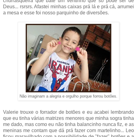
churrasqueira que bate um ventinho que só pode ser de
Deus... rsrsrs. Afastei minhas caixas prá lá e prá cá, arrumei
a mesa e esse foi nosso parquinho de diversões.
Não imaginam a alegria e orgulho porque forrou botões.
Valerie trouxe o forrador de botões e eu acabei lembrando
que eu tinha várias matrizes menores que minha sogra tinha
me dado, mas como eu não tinha balancinho nunca fiz, e as
meninas me contam que dá prá fazer com martelinho... Leo
ficou maravilhado com a possibilidade de "fazer" botões e a