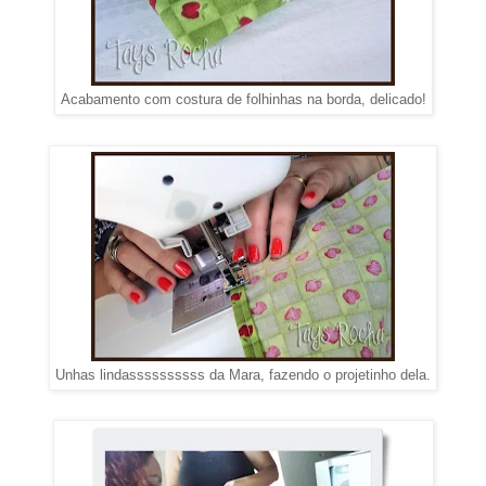
Acabamento com costura de folhinhas na borda, delicado!
Unhas lindassssssssss da Mara, fazendo o projetinho dela.