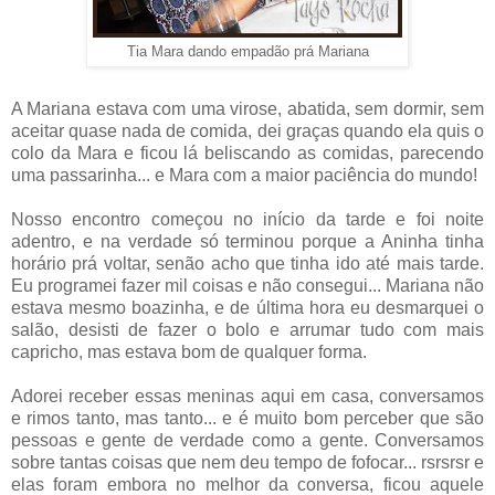
Tia Mara dando empadão prá Mariana
A Mariana estava com uma virose, abatida, sem dormir, sem
aceitar quase nada de comida, dei graças quando ela quis o
colo da Mara e ficou lá beliscando as comidas, parecendo
uma passarinha... e Mara com a maior paciência do mundo!
Nosso encontro começou no início da tarde e foi noite
adentro, e na verdade só terminou porque a Aninha tinha
horário prá voltar, senão acho que tinha ido até mais tarde.
Eu programei fazer mil coisas e não consegui... Mariana não
estava mesmo boazinha, e de última hora eu desmarquei o
salão, desisti de fazer o bolo e arrumar tudo com mais
capricho, mas estava bom de qualquer forma.
Adorei receber essas meninas aqui em casa, conversamos
e rimos tanto, mas tanto... e é muito bom perceber que são
pessoas e gente de verdade como a gente. Conversamos
sobre tantas coisas que nem deu tempo de fofocar... rsrsrsr e
elas foram embora no melhor da conversa, ficou aquele