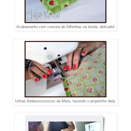
Acabamento com costura de folhinhas na borda, delicado!
Unhas lindassssssssss da Mara, fazendo o projetinho dela.