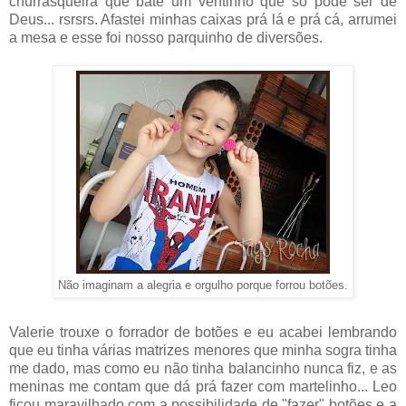
churrasqueira que bate um ventinho que só pode ser de
Deus... rsrsrs. Afastei minhas caixas prá lá e prá cá, arrumei
a mesa e esse foi nosso parquinho de diversões.
Não imaginam a alegria e orgulho porque forrou botões.
Valerie trouxe o forrador de botões e eu acabei lembrando
que eu tinha várias matrizes menores que minha sogra tinha
me dado, mas como eu não tinha balancinho nunca fiz, e as
meninas me contam que dá prá fazer com martelinho... Leo
ficou maravilhado com a possibilidade de "fazer" botões e a