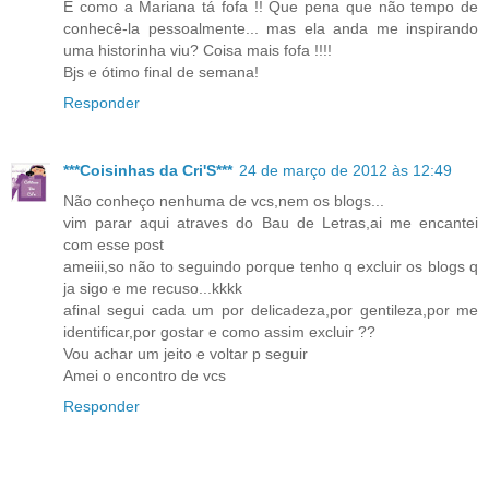
E como a Mariana tá fofa !! Que pena que não tempo de
conhecê-la pessoalmente... mas ela anda me inspirando
uma historinha viu? Coisa mais fofa !!!!
Bjs e ótimo final de semana!
Responder
***Coisinhas da Cri'S***
24 de março de 2012 às 12:49
Não conheço nenhuma de vcs,nem os blogs...
vim parar aqui atraves do Bau de Letras,ai me encantei
com esse post
ameiii,so não to seguindo porque tenho q excluir os blogs q
ja sigo e me recuso...kkkk
afinal segui cada um por delicadeza,por gentileza,por me
identificar,por gostar e como assim excluir ??
Vou achar um jeito e voltar p seguir
Amei o encontro de vcs
Responder