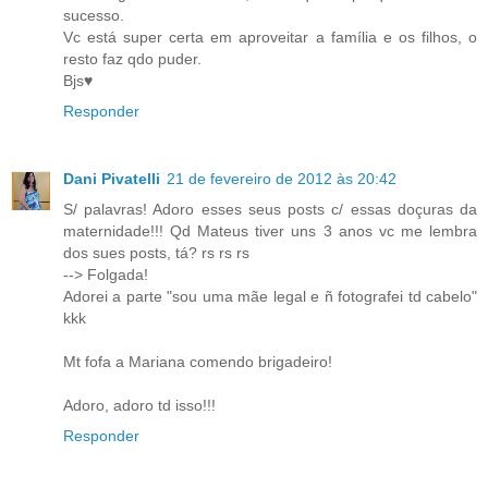
sucesso.
Vc está super certa em aproveitar a família e os filhos, o
resto faz qdo puder.
Bjs♥
Responder
Dani Pivatelli
21 de fevereiro de 2012 às 20:42
S/ palavras! Adoro esses seus posts c/ essas doçuras da
maternidade!!! Qd Mateus tiver uns 3 anos vc me lembra
dos sues posts, tá? rs rs rs
--> Folgada!
Adorei a parte "sou uma mãe legal e ñ fotografei td cabelo"
kkk
Mt fofa a Mariana comendo brigadeiro!
Adoro, adoro td isso!!!
Responder