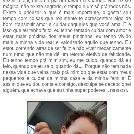
vezes a louça fica na pia prá lavar mais tarde... Não existe
mágica, não existe segredo, o tempo é um só prá todos nós.
Existe o priorizar o que é mais importante, o gastar seu
tempo com coisas que realmente te acrescentem algo de
bom, transmitir amor e cuidar daqueles que você ama. E é
isso que eu tenho feito, eu tenho tentado cuidar com amor e
estar mais próxima dos meus pintinhos, eu tenho vivido
mais a minha vida real e valorizado aquilo que tenho. Eu
estou correndo atrás de ser feliz e não viver mecanicamente
num ritmo que não me dê um retorno efetivo de felicidade.
Eu tenho tempo prá mim sim, eu me cuido, quando dá eu
leio, quando dá eu saio, quando dá... Porque não tem nada
nessa vida que valha mais prá mim do que estar com meus
pequenos e cuidar da minha casa e da minha família. É
assim que eu dou conta e consigo, desculpe se decepcionei
alguém, que achava que eu tinha super poderes... rsrsrsrsr.