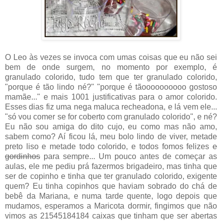
O Leo às vezes se invoca com umas coisas que eu não sei
bem de onde surgem, no momento por exemplo, é
granulado colorido, tudo tem que ter granulado colorido,
"porque é tão lindo né?" "porque é tãoooooooooo gostoso
mamãe..." e mais 1001 justificativas para o amor colorido.
Esses dias fiz uma nega maluca recheadona, e lá vem ele...
"só vou comer se for coberto com granulado colorido", e né?
Eu não sou amiga do dito cujo, eu como mas não amo,
sabem como? Aí ficou lá, meu bolo lindo de viver, metade
preto liso e metade todo colorido, e todos fomos felizes
e
gordinhos
para sempre... Um pouco antes de começar as
aulas, ele me pediu prá fazermos brigadeiro, mas tinha que
ser de copinho e tinha que ter granulado colorido, exigente
quem? Eu tinha copinhos que haviam sobrado do chá de
bebê da Mariana, e numa tarde quente, logo depois que
mudamos, esperamos a Maricota dormir, fingimos que não
vimos as 21545184184 caixas que tinham que ser abertas