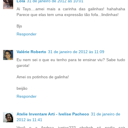
Lola
31 de janeiro de 2012 às 10:01
Ai Tays....amei mais a carinha das galinhas! hahahaha
Parece que elas tem uma expressão tão fofa...lindinhas!
Bjs
Responder
Valérie Roberto
31 de janeiro de 2012 às 11:09
Eu nem sei o que eu tenho para te ensinar viu? Sabe tudo
garota!
Amei os potinhos de galinha!
beijão
Responder
Atelie Inventare Arti - Ivelise Pacheco
31 de janeiro de
2012 às 11:41
Você e a Andrea juntas??? eheheh só podia sair