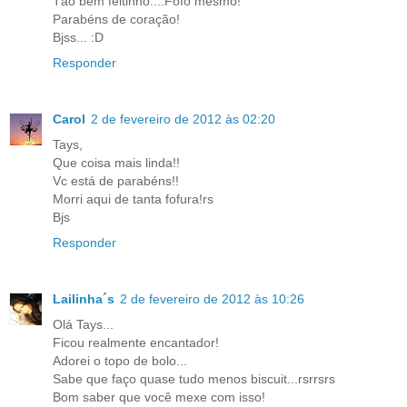
Tão bem feitinho....Fofo mesmo!
Parabéns de coração!
Bjss... :D
Responder
Carol
2 de fevereiro de 2012 às 02:20
Tays,
Que coisa mais linda!!
Vc está de parabéns!!
Morri aqui de tanta fofura!rs
Bjs
Responder
Lailinha´s
2 de fevereiro de 2012 às 10:26
Olá Tays...
Ficou realmente encantador!
Adorei o topo de bolo...
Sabe que faço quase tudo menos biscuit...rsrrsrs
Bom saber que você mexe com isso!