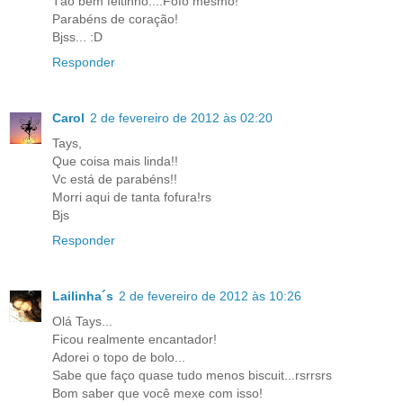
Tão bem feitinho....Fofo mesmo!
Parabéns de coração!
Bjss... :D
Responder
Carol
2 de fevereiro de 2012 às 02:20
Tays,
Que coisa mais linda!!
Vc está de parabéns!!
Morri aqui de tanta fofura!rs
Bjs
Responder
Lailinha´s
2 de fevereiro de 2012 às 10:26
Olá Tays...
Ficou realmente encantador!
Adorei o topo de bolo...
Sabe que faço quase tudo menos biscuit...rsrrsrs
Bom saber que você mexe com isso!