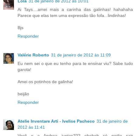
Lola
31 de janeiro de 2012 às 10:01
Ai Tays....amei mais a carinha das galinhas! hahahaha
Parece que elas tem uma expressão tão fofa...lindinhas!
Bjs
Responder
Valérie Roberto
31 de janeiro de 2012 às 11:09
Eu nem sei o que eu tenho para te ensinar viu? Sabe tudo
garota!
Amei os potinhos de galinha!
beijão
Responder
Atelie Inventare Arti - Ivelise Pacheco
31 de janeiro de
2012 às 11:41
Você e a Andrea juntas??? eheheh só podia sair