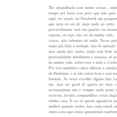
Tão atrapalhada com tantas coisas... m
tempo prá fazer esse post, que não quis 
aqui, no email, no Facebook me pergunt
que nem eu sei de mais nada ao certo.
provavelmente será em janeiro ou mesmo
esperar, ou seja, não sei da minha vida.
coisas, não sabemos de nada. Nesse per
rumo prá falar a verdade, não tô sabendo 
mas ainda não surtei, então está bom n
personalidade imediatista e ansiosa, só 
da minha vida, sobreviver à tudo e à to
Por isso também o meu silêncio e ausênci
de #mimimi, e se não estou bem e sem nada
lamúria. Às vezes escolho alguns dias (
dia, mas no geral tô quieta no meu c
acompanham são e sempre serão parte im
escrever, dividir, compartilhar coisas leg
minha casa. E eu só queria agradecer p
melhor quando venho, leio cada email, 
outra coisa que estou aprendendo também