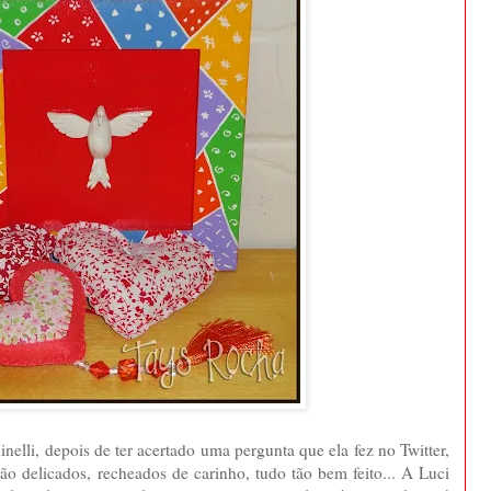
nelli, depois de ter acertado uma pergunta que ela fez no Twitter,
 tão delicados, recheados de carinho, tudo tão bem feito... A Luci