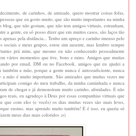
decimento, de carinhos, de amizade, quero mostrar coisas fofas,
 pessoas que eu gosto muito, que são muito importantes na minha
m blog, que não gostam, que não tem amigos virtuais, estranham,
tre a gente, eu só posso dizer que em muitos casos, são laços tão
dos apenas pela distância... Tenho um apreço e carinho imenso pelo
s sociais e meus grupos, estou sim ausente, mas lembro sempre
rtantes prá mim, que mesmo eu não conhecendo pessoalmente
em vários momentos que tive, bons e ruins. Amigos que muitas
sando por email, DM ou no Facebook, amigos que eu ajudei a
m também a mão, porque a gente nunca é autossuficiente, nunca
er a mão é muito importante. São amizades que muitas vezes me
articipam comigo do meu trabalho, da minha caminhada e nunca
ram de chegar e já demonstram muito carinho, afinidades. E não
gos reais, eu agradeço à Deus por essas companhias virtuais que
 que com eles (e vocês) os dias muitas vezes são mais leves,
porque ensino, mas aprendo muito também! E é isso, eu queria só
fazem meus dias mais coloridos ;o)