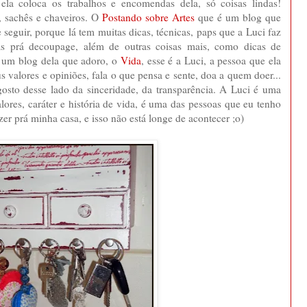
ela coloca os trabalhos e encomendas dela, só coisas lindas!
o, sachês e chaveiros. O
Postando sobre Artes
que é um blog que
seguir, porque lá tem muitas dicas, técnicas, paps que a Luci faz
ras prá decoupage, além de outras coisas mais, como dicas de
 E um blog dela que adoro, o
Vida
, esse é a Luci, a pessoa que ela
s valores e opiniões, fala o que pensa e sente, doa a quem doer...
eu gosto desse lado da sinceridade, da transparência. A Luci é uma
ores, caráter e história de vida, é uma das pessoas que eu tenho
zer prá minha casa, e isso não está longe de acontecer ;o)