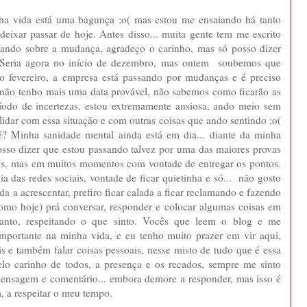
inha vida está uma bagunça ;o( mas estou me ensaiando há tanto
deixar passar de hoje. Antes disso... muita gente tem me escrito
ando sobre a mudança, agradeço o carinho, mas só posso dizer
 Seria agora no início de dezembro, mas ontem soubemos que
 fevereiro, a empresa está passando por mudanças e é preciso
.. não tenho mais uma data provável, não sabemos como ficarão as
íodo de incertezas, estou extremamente ansiosa, ando meio sem
lidar com essa situação e com outras coisas que ando sentindo ;o(
é? Minha sanidade mental ainda está em dia... diante da minha
posso dizer que estou passando talvez por uma das maiores provas
dos, mas em muitos momentos com vontade de entregar os pontos.
a das redes sociais, vontade de ficar quietinha e só... não gosto
 a acrescentar, prefiro ficar calada a ficar reclamando e fazendo
como hoje) prá conversar, responder e colocar algumas coisas em
anto, respeitando o que sinto. Vocês que leem o blog e me
portante na minha vida, e eu tenho muito prazer em vir aqui,
ais e também falar coisas pessoais, nesse misto de tudo que é essa
elo carinho de todos, a presença e os recados, sempre me sinto
mensagem e comentário... embora demore a responder, mas isso é
, a respeitar o meu tempo.