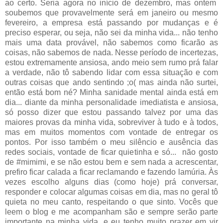
ao certo. Seria agora no início de dezembro, mas ontem
soubemos que provavelmente será em janeiro ou mesmo
fevereiro, a empresa está passando por mudanças e é
preciso esperar, ou seja, não sei da minha vida... não tenho
mais uma data provável, não sabemos como ficarão as
coisas, não sabemos de nada. Nesse período de incertezas,
estou extremamente ansiosa, ando meio sem rumo prá falar
a verdade, não tô sabendo lidar com essa situação e com
outras coisas que ando sentindo ;o( mas ainda não surtei,
então está bom né? Minha sanidade mental ainda está em
dia... diante da minha personalidade imediatista e ansiosa,
só posso dizer que estou passando talvez por uma das
maiores provas da minha vida, sobreviver à tudo e à todos,
mas em muitos momentos com vontade de entregar os
pontos. Por isso também o meu silêncio e ausência das
redes sociais, vontade de ficar quietinha e só... não gosto
de #mimimi, e se não estou bem e sem nada a acrescentar,
prefiro ficar calada a ficar reclamando e fazendo lamúria. Às
vezes escolho alguns dias (como hoje) prá conversar,
responder e colocar algumas coisas em dia, mas no geral tô
quieta no meu canto, respeitando o que sinto. Vocês que
leem o blog e me acompanham são e sempre serão parte
importante na minha vida, e eu tenho muito prazer em vir