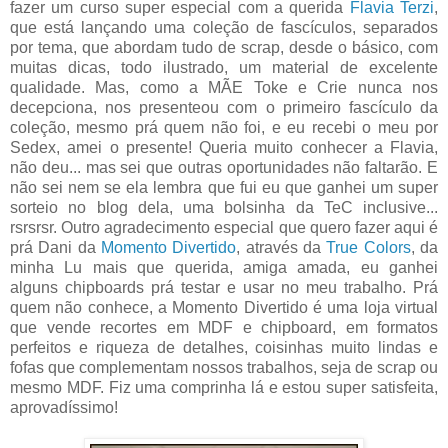
fazer um curso super especial com a querida
Flavia Terzi
,
que está lançando uma coleção de fascículos, separados
por tema, que abordam tudo de scrap, desde o básico, com
muitas dicas, todo ilustrado, um material de excelente
qualidade. Mas, como a MÃE Toke e Crie nunca nos
decepciona, nos presenteou com o primeiro fascículo da
coleção, mesmo prá quem não foi, e eu recebi o meu por
Sedex, amei o presente! Queria muito conhecer a Flavia,
não deu... mas sei que outras oportunidades não faltarão. E
não sei nem se ela lembra que fui eu que ganhei um super
sorteio no blog dela, uma bolsinha da TeC inclusive...
rsrsrsr. Outro agradecimento especial que quero fazer aqui é
prá Dani da
Momento Divertido
, através da
True Colors
, da
minha Lu mais que querida, amiga amada, eu ganhei
alguns chipboards prá testar e usar no meu trabalho. Prá
quem não conhece, a Momento Divertido é uma loja virtual
que vende recortes em MDF e chipboard, em formatos
perfeitos e riqueza de detalhes, coisinhas muito lindas e
fofas que complementam nossos trabalhos, seja de scrap ou
mesmo MDF. Fiz uma comprinha lá e estou super satisfeita,
aprovadíssimo!