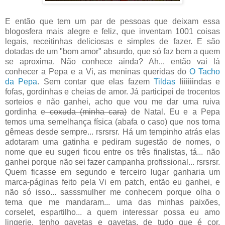
E então que tem um par de pessoas que deixam essa
blogosfera mais alegre e feliz, que inventam 1001 coisas
legais, receitinhas deliciosas e simples de fazer. E são
dotadas de um "bom amor" absurdo, que só faz bem a quem
se aproxima. Não conhece ainda? Ah... então vai lá
conhecer a Pepa e a Vi, as meninas queridas do
O Tacho
da Pepa
. Sem contar que elas fazem
Tildas
liiiiiindas e
fofas, gordinhas e cheias de amor. Já participei de trocentos
sorteios e não ganhei, acho que vou me dar uma ruiva
gordinha
e coxuda (minha cara)
de Natal. Eu e a Pepa
temos uma semelhança física (abafa o caso) que nos torna
gêmeas desde sempre... rsrsrsr. Há um tempinho atrás elas
adotaram uma gatinha e pediram sugestão de nomes, o
nome que eu sugeri ficou entre os três finalistas, tá... não
ganhei porque não sei fazer campanha profissional... rsrsrsr.
Quem ficasse em segundo e terceiro lugar ganharia um
marca-páginas feito pela Vi em patch, então eu ganhei, e
não só isso... sasssmulher me conhecem porque olha o
tema que me mandaram... uma das minhas paixões,
corselet, espartilho... a quem interessar possa eu amo
lingerie, tenho gavetas e gavetas, de tudo que é cor,