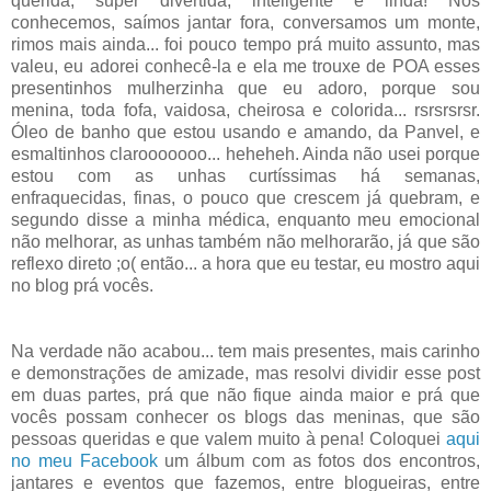
querida, super divertida, inteligente e linda! Nos
conhecemos, saímos jantar fora, conversamos um monte,
rimos mais ainda... foi pouco tempo prá muito assunto, mas
valeu, eu adorei conhecê-la e ela me trouxe de POA esses
presentinhos mulherzinha que eu adoro, porque sou
menina, toda fofa, vaidosa, cheirosa e colorida... rsrsrsrsr.
Óleo de banho que estou usando e amando, da Panvel, e
esmaltinhos clarooooooo... heheheh. Ainda não usei porque
estou com as unhas curtíssimas há semanas,
enfraquecidas, finas, o pouco que crescem já quebram, e
segundo disse a minha médica, enquanto meu emocional
não melhorar, as unhas também não melhorarão, já que são
reflexo direto ;o( então... a hora que eu testar, eu mostro aqui
no blog prá vocês.
Na verdade não acabou... tem mais presentes, mais carinho
e demonstrações de amizade, mas resolvi dividir esse post
em duas partes, prá que não fique ainda maior e prá que
vocês possam conhecer os blogs das meninas, que são
pessoas queridas e que valem muito à pena! Coloquei
aqui
no meu Facebook
um álbum com as fotos dos encontros,
jantares e eventos que fazemos, entre blogueiras, entre