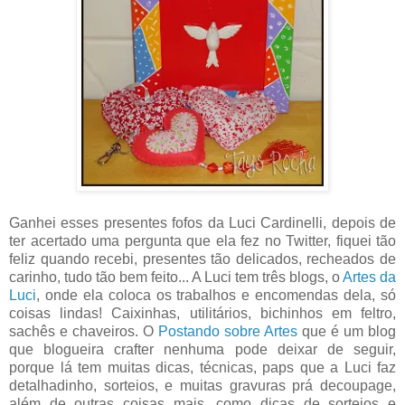
Ganhei esses presentes fofos da Luci Cardinelli, depois de
ter acertado uma pergunta que ela fez no Twitter, fiquei tão
feliz quando recebi, presentes tão delicados, recheados de
carinho, tudo tão bem feito... A Luci tem três blogs, o
Artes da
Luci
, onde ela coloca os trabalhos e encomendas dela, só
coisas lindas! Caixinhas, utilitários, bichinhos em feltro,
sachês e chaveiros. O
Postando sobre Artes
que é um blog
que blogueira crafter nenhuma pode deixar de seguir,
porque lá tem muitas dicas, técnicas, paps que a Luci faz
detalhadinho, sorteios, e muitas gravuras prá decoupage,
além de outras coisas mais, como dicas de sorteios e