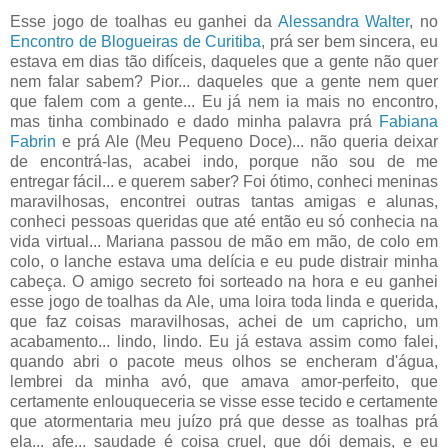
Esse jogo de toalhas eu ganhei da
Alessandra Walter
, no
Encontro de Blogueiras de Curitiba
, prá ser bem sincera, eu
estava em dias tão difíceis, daqueles que a gente não quer
nem falar sabem? Pior... daqueles que a gente nem quer
que falem com a gente... Eu já nem ia mais no encontro,
mas tinha combinado e dado minha palavra prá
Fabiana
Fabrin
e prá Ale (Meu Pequeno Doce)... não queria deixar
de encontrá-las, acabei indo, porque não sou de me
entregar fácil... e querem saber? Foi ótimo, conheci meninas
maravilhosas, encontrei outras tantas amigas e alunas,
conheci pessoas queridas que até então eu só conhecia na
vida virtual... Mariana passou de mão em mão, de colo em
colo, o lanche estava uma delícia e eu pude distrair minha
cabeça. O amigo secreto foi sorteado na hora e eu ganhei
esse jogo de toalhas da Ale, uma loira toda linda e querida,
que faz coisas maravilhosas, achei de um capricho, um
acabamento... lindo, lindo. Eu já estava assim como falei,
quando abri o pacote meus olhos se encheram d'água,
lembrei da minha avó, que amava amor-perfeito, que
certamente enlouqueceria se visse esse tecido e certamente
que atormentaria meu juízo prá que desse as toalhas prá
ela... afe... saudade é coisa cruel, que dói demais, e eu