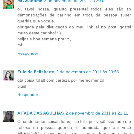
Mi Asanome
2 de novembro de 2011 às 20:02
oi, tays! nossa, quanto presente! todos eles são só
demonstrações de carinho em troca da pessoa super
querida que você é.
obrigada pela divulgação do meu link aí no post! gostei
muito deste carinho! : )
beijos e boa semana pra vc,
mi
Responder
Zuleide Felisberto
2 de novembro de 2011 às 20:56
qta coisa fofa!! com certeza por merecimento!
bjus!
Responder
A FADA DAS AGULHAS
2 de novembro de 2011 às 21:11
Olhando tantas coisas fofas, fico feliz por você.Isso tudo é o
reflexo da pessoa querida, e admirada que é.E você
MERECE!O chaveirinho azul agora tem uma boa