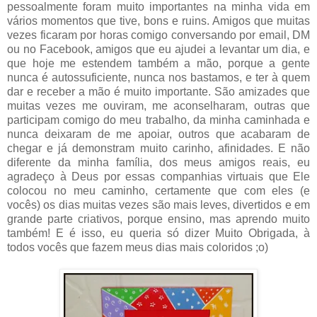
pessoalmente foram muito importantes na minha vida em
vários momentos que tive, bons e ruins. Amigos que muitas
vezes ficaram por horas comigo conversando por email, DM
ou no Facebook, amigos que eu ajudei a levantar um dia, e
que hoje me estendem também a mão, porque a gente
nunca é autossuficiente, nunca nos bastamos, e ter à quem
dar e receber a mão é muito importante. São amizades que
muitas vezes me ouviram, me aconselharam, outras que
participam comigo do meu trabalho, da minha caminhada e
nunca deixaram de me apoiar, outros que acabaram de
chegar e já demonstram muito carinho, afinidades. E não
diferente da minha família, dos meus amigos reais, eu
agradeço à Deus por essas companhias virtuais que Ele
colocou no meu caminho, certamente que com eles (e
vocês) os dias muitas vezes são mais leves, divertidos e em
grande parte criativos, porque ensino, mas aprendo muito
também! E é isso, eu queria só dizer Muito Obrigada, à
todos vocês que fazem meus dias mais coloridos ;o)