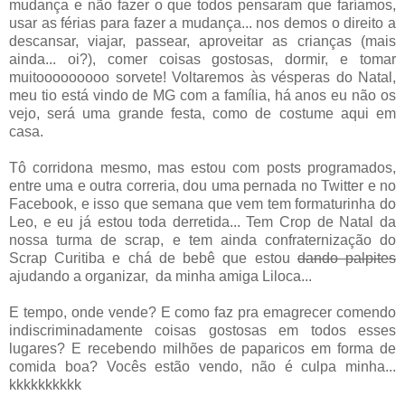
mudança e não fazer o que todos pensaram que faríamos,
usar as férias para fazer a mudança... nos demos o direito a
descansar, viajar, passear, aproveitar as crianças (mais
ainda... oi?), comer coisas gostosas, dormir, e tomar
muitooooooooo sorvete! Voltaremos às vésperas do Natal,
meu tio está vindo de MG com a família, há anos eu não os
vejo, será uma grande festa, como de costume aqui em
casa.
Tô corridona mesmo, mas estou com posts programados,
entre uma e outra correria, dou uma pernada no Twitter e no
Facebook, e isso que semana que vem tem formaturinha do
Leo, e eu já estou toda derretida... Tem Crop de Natal da
nossa turma de scrap, e tem ainda confraternização do
Scrap Curitiba e chá de bebê que estou
dando palpites
ajudando a organizar, da minha amiga Liloca...
E tempo, onde vende? E como faz pra emagrecer comendo
indiscriminadamente coisas gostosas em todos esses
lugares? E recebendo milhões de paparicos em forma de
comida boa? Vocês estão vendo, não é culpa minha...
kkkkkkkkkk