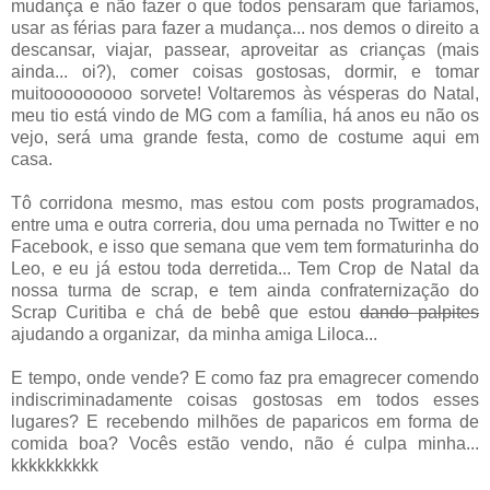
mudança e não fazer o que todos pensaram que faríamos,
usar as férias para fazer a mudança... nos demos o direito a
descansar, viajar, passear, aproveitar as crianças (mais
ainda... oi?), comer coisas gostosas, dormir, e tomar
muitooooooooo sorvete! Voltaremos às vésperas do Natal,
meu tio está vindo de MG com a família, há anos eu não os
vejo, será uma grande festa, como de costume aqui em
casa.
Tô corridona mesmo, mas estou com posts programados,
entre uma e outra correria, dou uma pernada no Twitter e no
Facebook, e isso que semana que vem tem formaturinha do
Leo, e eu já estou toda derretida... Tem Crop de Natal da
nossa turma de scrap, e tem ainda confraternização do
Scrap Curitiba e chá de bebê que estou
dando palpites
ajudando a organizar, da minha amiga Liloca...
E tempo, onde vende? E como faz pra emagrecer comendo
indiscriminadamente coisas gostosas em todos esses
lugares? E recebendo milhões de paparicos em forma de
comida boa? Vocês estão vendo, não é culpa minha...
kkkkkkkkkk