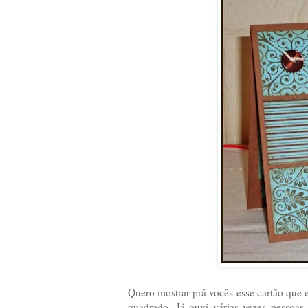
Quero mostrar prá vocês esse cartão que eu
quadrado. Já ouvi várias vezes pessoa