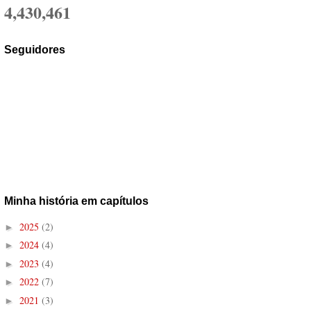
4,430,461
Seguidores
Minha história em capítulos
2025
(2)
►
2024
(4)
►
2023
(4)
►
2022
(7)
►
2021
(3)
►