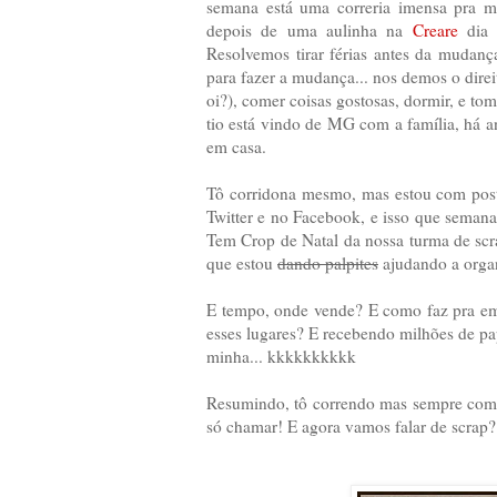
semana está uma correria imensa pra m
depois de uma aulinha na
Creare
dia 0
Resolvemos tirar férias antes da mudanç
para fazer a mudança... nos demos o direito
oi?), comer coisas gostosas, dormir, e t
tio está vindo de MG com a família, há a
em casa.
Tô corridona mesmo, mas estou com post
Twitter e no Facebook, e isso que semana
Tem Crop de Natal da nossa turma de scra
que estou
dando palpites
ajudando a orga
E tempo, onde vende? E como faz pra em
esses lugares? E recebendo milhões de p
minha... kkkkkkkkkk
Resumindo, tô correndo mas sempre com u
só chamar! E agora vamos falar de scrap?