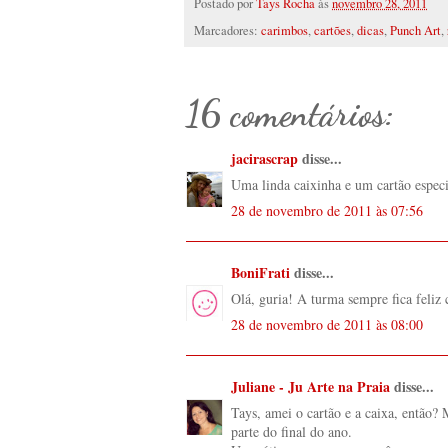
Postado por
Tays Rocha
às
novembro 28, 2011
Marcadores:
carimbos
,
cartões
,
dicas
,
Punch Art
,
16 comentários:
jacirascrap
disse...
Uma linda caixinha e um cartão especi
28 de novembro de 2011 às 07:56
BoniFrati
disse...
Olá, guria! A turma sempre fica feliz 
28 de novembro de 2011 às 08:00
Juliane - Ju Arte na Praia
disse...
Tays, amei o cartão e a caixa, então
parte do final do ano.