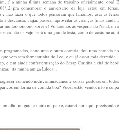
im, é a minha última semana de trabalho oficialmente, oba! E
8/12 pra comemorar o aniversário da loja, estou em férias.
a e não fazer o que todos pensaram que faríamos, usar as férias
 a descansar, viajar, passear, aproveitar as crianças (mais ainda...
omar muitooooooooo sorvete! Voltaremos às vésperas do Natal, meu
nos eu não os vejo, será uma grande festa, como de costume aqui
s programados, entre uma e outra correria, dou uma pernada no
 que vem tem formaturinha do Leo, e eu já estou toda derretida...
p, e tem ainda confraternização do Scrap Curitiba e chá de bebê
nizar, da minha amiga Liloca...
agrecer comendo indiscriminadamente coisas gostosas em todos
aparicos em forma de comida boa? Vocês estão vendo, não é culpa
m olho no gato e outro no peixe, estarei por aqui, precisando é