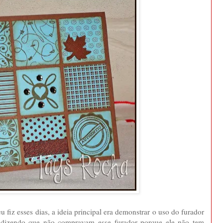
 fiz esses dias, a ideia principal era demonstrar o uso do furador
s dizendo que não compravam esse furador porque ele não tem