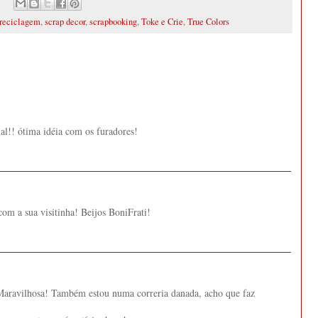
reciclagem
,
scrap decor
,
scrapbooking
,
Toke e Crie
,
True Colors
al!! ótima idéia com os furadores!
com a sua visitinha! Beijos BoniFrati!
? Maravilhosa! Também estou numa correria danada, acho que faz