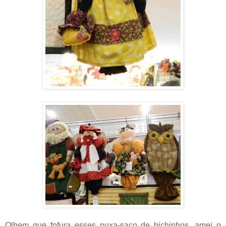
Olhem que fofura esses puxa-saco de bichinhos, amei o