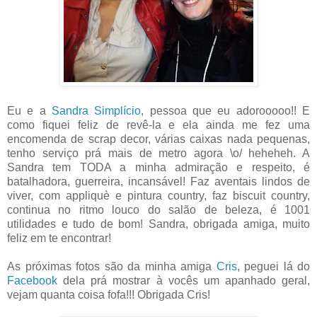
Eu e a
Sandra Simplício
, pessoa que eu adorooooo!! E
como fiquei feliz de revê-la e ela ainda me fez uma
encomenda de scrap decor, várias caixas nada pequenas,
tenho serviço prá mais de metro agora \o/ heheheh. A
Sandra tem TODA a minha admiração e respeito, é
batalhadora, guerreira, incansável! Faz aventais lindos de
viver, com appliquè e pintura country, faz biscuit country,
continua no ritmo louco do salão de beleza, é 1001
utilidades e tudo de bom! Sandra, obrigada amiga, muito
feliz em te encontrar!
As próximas fotos são da minha amiga
Cris
, peguei lá do
Facebook
dela prá mostrar à vocês um apanhado geral,
vejam quanta coisa fofa!!! Obrigada Cris!