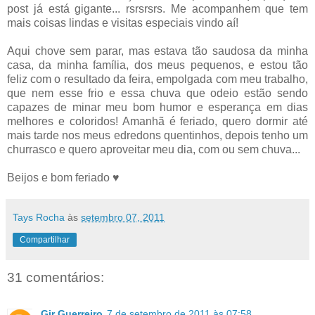
post já está gigante... rsrsrsrs. Me acompanhem que tem
mais coisas lindas e visitas especiais vindo aí!
Aqui chove sem parar, mas estava tão saudosa da minha
casa, da minha família, dos meus pequenos, e estou tão
feliz com o resultado da feira, empolgada com meu trabalho,
que nem esse frio e essa chuva que odeio estão sendo
capazes de minar meu bom humor e esperança em dias
melhores e coloridos! Amanhã é feriado, quero dormir até
mais tarde nos meus edredons quentinhos, depois tenho um
churrasco e quero aproveitar meu dia, com ou sem chuva...
Beijos e bom feriado ♥
Tays Rocha
às
setembro 07, 2011
Compartilhar
31 comentários:
Gir Guerreiro
7 de setembro de 2011 às 07:58