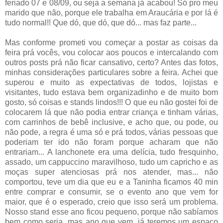
feriado 07 e 08/09, ou seja a semana já acabou! Só pro meu
marido que não, porque ele trabalha em Araucária e por lá é
tudo normal!! Que dó, que dó, que dó... mas faz parte...
Mas conforme prometi vou começar a postar as coisas da
feira prá vocês, vou colocar aos poucos e intercalando com
outros posts prá não ficar cansativo, certo? Antes das fotos,
minhas considerações particulares sobre a feira. Achei que
superou e muito as expectativas de todos, lojistas e
visitantes, tudo estava bem organizadinho e de muito bom
gosto, só coisas e stands lindos!!! O que eu não gostei foi de
colocarem lá que não podia entrar criança e tinham várias,
com carrinhos de bebê inclusive, e acho que, ou pode, ou
não pode, a regra é uma só e prá todos, várias pessoas que
poderiam ter ido não foram porque acharam que não
entrariam... A lanchonete era uma delícia, tudo fresquinho,
assado, um cappuccino maravilhoso, tudo um capricho e as
moças super atenciosas prá nos atender, mas... não
comportou, teve um dia que eu e a Taninha ficamos 40 min
entre comprar e consumir, se o evento ano que vem for
maior, que é o esperado, creio que isso será um problema.
Nosso stand esse ano ficou pequeno, porque não sabíamos
bem como seria, mas ano que vem, já teremos um espaço