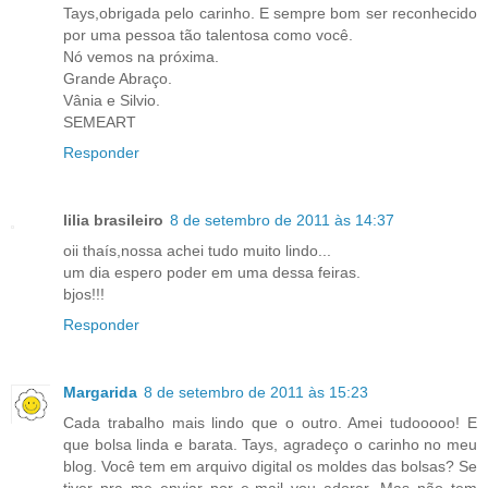
Tays,obrigada pelo carinho. E sempre bom ser reconhecido
por uma pessoa tão talentosa como você.
Nó vemos na próxima.
Grande Abraço.
Vânia e Silvio.
SEMEART
Responder
lilia brasileiro
8 de setembro de 2011 às 14:37
oii thaís,nossa achei tudo muito lindo...
um dia espero poder em uma dessa feiras.
bjos!!!
Responder
Margarida
8 de setembro de 2011 às 15:23
Cada trabalho mais lindo que o outro. Amei tudooooo! E
que bolsa linda e barata. Tays, agradeço o carinho no meu
blog. Você tem em arquivo digital os moldes das bolsas? Se
tiver pra me enviar por e-mail vou adorar. Mas não tem