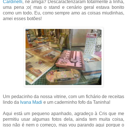
Cardinelli
, né amiga? Descaracterizaram totalmente a linha,
uma pena ;o( mas o stand e cenário geral estava bonito
como um todo. Eu, como sempre amo as coisas miudinhas,
amei esses botões!
Um pedacinho da nossa vitrine, com um fichário de receitas
lindo da
Ivana Madi
e um caderninho fofo da Taninha!
Aqui está um pequeno apanhado, agradeço à Cris que me
permitiu usar algumas fotos dela, ainda tem muita coisa,
isso não é nem o começo, mas vou parando aqui porque o