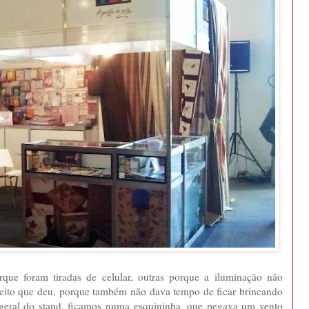
rque foram tiradas de celular, outras porque a iluminação não
jeito que deu, porque também não dava tempo de ficar brincando
ão geral do stand, ficamos numa esquininha, que pegava um vento