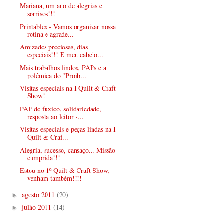
Mariana, um ano de alegrias e
sorrisos!!!
Printables - Vamos organizar nossa
rotina e agrade...
Amizades preciosas, dias
especiais!!! E meu cabelo...
Mais trabalhos lindos, PAPs e a
polêmica do "Proib...
Visitas especiais na I Quilt & Craft
Show!
PAP de fuxico, solidariedade,
resposta ao leitor -...
Visitas especiais e peças lindas na I
Quilt & Craf...
Alegria, sucesso, cansaço... Missão
cumprida!!!
Estou no 1º Quilt & Craft Show,
venham também!!!!
agosto 2011
(20)
►
julho 2011
(14)
►