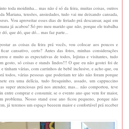
nto toda moidinha... mas não é só da feira, muitas coisas, outros
da Mariana, tensões, ansiedades, tudo vai me deixando cansada,
srsrs. Vou aproveitar esses dias de feriado prá descansar, aqui em
 semana já acabou! Só pro meu marido que não, porque ele trabalha
 dó, que dó, que dó... mas faz parte...
star as coisas da feira prá vocês, vou colocar aos poucos e
ficar cansativo, certo? Antes das fotos, minhas considerações
erou e muito as expectativas de todos, lojistas e visitantes, tudo
 gosto, só coisas e stands lindos!!! O que eu não gostei foi de
 e tinham várias, com carrinhos de bebê inclusive, e acho que, ou
rá todos, várias pessoas que poderiam ter ido não foram porque
nete era uma delícia, tudo fresquinho, assado, um cappuccino
s super atenciosas prá nos atender, mas... não comportou, teve
n entre comprar e consumir, se o evento ano que vem for maior,
 um problema. Nosso stand esse ano ficou pequeno, porque não
m, já teremos um espaço beeeem maior e confortável prá receber