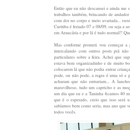
Então que eu não descansei e ainda me si
trabalhos também, brincando de andador 
com dor no corpo e meio avariada... rsrsr
Curitiba é feriado 07 e 08/09, ou seja a
em Araucária e por lá é tudo normal!! Que
Mas conforme prometi vou começar a po
intercalando com outros posts prá não 
particulares sobre a feira. Achei que sup
estava bem organizadinho e de muito bom
colocarem lá que não podia entrar criança
pode, ou não pode, a regra é uma só e p
acharam que não entrariam... A lancho
maravilhoso, tudo um capricho e as moça
um dia que eu e a Taninha ficamos 40 mi
que é o esperado, creio que isso será
sabíamos bem como seria, mas ano que ve
todos vocês.