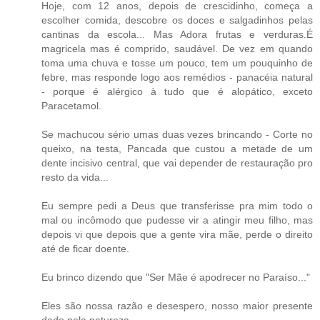
Hoje, com 12 anos, depois de crescidinho, começa a
escolher comida, descobre os doces e salgadinhos pelas
cantinas da escola... Mas Adora frutas e verduras.É
magricela mas é comprido, saudável. De vez em quando
toma uma chuva e tosse um pouco, tem um pouquinho de
febre, mas responde logo aos remédios - panacéia natural
- porque é alérgico à tudo que é alopático, exceto
Paracetamol.
Se machucou sério umas duas vezes brincando - Corte no
queixo, na testa, Pancada que custou a metade de um
dente incisivo central, que vai depender de restauração pro
resto da vida...
Eu sempre pedi a Deus que transferisse pra mim todo o
mal ou incômodo que pudesse vir a atingir meu filho, mas
depois vi que depois que a gente vira mãe, perde o direito
até de ficar doente.
Eu brinco dizendo que "Ser Mãe é apodrecer no Paraíso..."
Eles são nossa razão e desespero, nosso maior presente