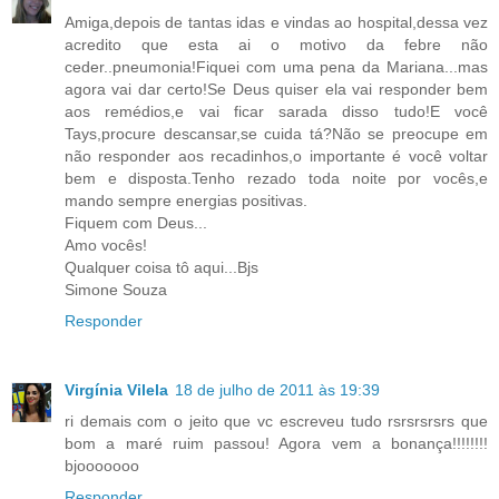
Amiga,depois de tantas idas e vindas ao hospital,dessa vez
acredito que esta ai o motivo da febre não
ceder..pneumonia!Fiquei com uma pena da Mariana...mas
agora vai dar certo!Se Deus quiser ela vai responder bem
aos remédios,e vai ficar sarada disso tudo!E você
Tays,procure descansar,se cuida tá?Não se preocupe em
não responder aos recadinhos,o importante é você voltar
bem e disposta.Tenho rezado toda noite por vocês,e
mando sempre energias positivas.
Fiquem com Deus...
Amo vocês!
Qualquer coisa tô aqui...Bjs
Simone Souza
Responder
Virgínia Vilela
18 de julho de 2011 às 19:39
ri demais com o jeito que vc escreveu tudo rsrsrsrsrs que
bom a maré ruim passou! Agora vem a bonança!!!!!!!!
bjooooooo
Responder