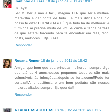
Cantinho da Zazá
18 de julho de 2011 às 18:07
Oi Tays!
Ser Mulher já não é fácil, imagina TER que ser a mulher-
maravilha e dar conta de tudo... é mais difícil ainda! Só
posso te dizer CORAGEM e FÈ que tudo há de melhorar! A
turminha aí precisa muito de vc! Se cuida e tenha certeza
de que estarei torcendo para te encontrar em dias, digo,
posts, melhores... Bjs, Zazá
Responder
Rosana Remor
18 de julho de 2011 às 18:42
Amiga, que bom que sua princesa melhorou...sempre digo
que até os 4 anos,nossos pequenos tesouros são mais
vulneráveis às infecções...depois se fortalecem!!Pode ter
certeza!!Amor,paciência e um bom pediatra são nossos
maiores aliados sempre!!Bjs querida!!
Responder
A FADA DAS AGULHAS
18 de julho de 2011 às 19:16