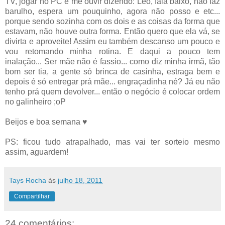
TV, jogar no PC e me ouvir dizendo: Leo, fala baixo, não faz
barulho, espera um pouquinho, agora não posso e etc...
porque sendo sozinha com os dois e as coisas da forma que
estavam, não houve outra forma. Então quero que ela vá, se
divirta e aproveite! Assim eu também descanso um pouco e
vou retomando minha rotina. E daqui a pouco tem
inalação... Ser mãe não é fassio... como diz minha irmã, tão
bom ser tia, a gente só brinca de casinha, estraga bem e
depois é só entregar prá mãe... engraçadinha né? Já eu não
tenho prá quem devolver... então o negócio é colocar ordem
no galinheiro ;oP
Beijos e boa semana ♥
PS: ficou tudo atrapalhado, mas vai ter sorteio mesmo
assim, aguardem!
Tays Rocha
às
julho 18, 2011
Compartilhar
24 comentários: