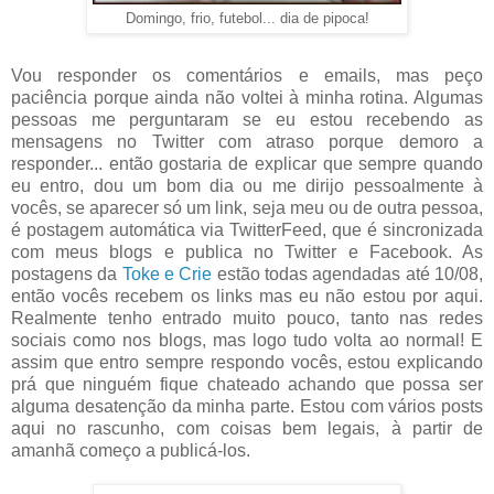
Domingo, frio, futebol... dia de pipoca!
Vou responder os comentários e emails, mas peço
paciência porque ainda não voltei à minha rotina. Algumas
pessoas me perguntaram se eu estou recebendo as
mensagens no Twitter com atraso porque demoro a
responder... então gostaria de explicar que sempre quando
eu entro, dou um bom dia ou me dirijo pessoalmente à
vocês, se aparecer só um link, seja meu ou de outra pessoa,
é postagem automática via TwitterFeed, que é sincronizada
com meus blogs e publica no Twitter e Facebook. As
postagens da
Toke e Crie
estão todas agendadas até 10/08,
então vocês recebem os links mas eu não estou por aqui.
Realmente tenho entrado muito pouco, tanto nas redes
sociais como nos blogs, mas logo tudo volta ao normal! E
assim que entro sempre respondo vocês, estou explicando
prá que ninguém fique chateado achando que possa ser
alguma desatenção da minha parte. Estou com vários posts
aqui no rascunho, com coisas bem legais, à partir de
amanhã começo a publicá-los.