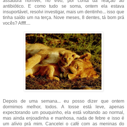
assadura horrível, no vivo, por conta da reação ao
antibiótico. E como tudo se soma, ontem ela estava
insuportável, resolvi investigar, mais um dentinho... isso que
tinha saído um na terça. Nove meses, 8 dentes, tá bom prá
vocês? Affff....
Depois de uma semana... eu posso dizer que ontem
dormimos melhor, todos. A tosse está leve, apenas
expectorando um pouquinho, ela está voltando ao normal,
mas ainda enjoadinha e manhosa, nada de febre e isso é
um alívio prá mim. Cancelei o café com as meninas do