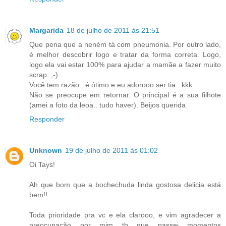
Margarida
18 de julho de 2011 às 21:51
Que pena que a neném tá com pneumonia. Por outro lado,
é melhor descobrir logo e tratar da forma correta. Logo,
logo ela vai estar 100% para ajudar a mamãe a fazer muito
scrap. ;-)
Você tem razão.. é ótimo e eu adorooo ser tia...kkk
Não se preocupe em retornar. O principal é a sua filhote
(amei a foto da leoa.. tudo haver). Beijos querida
Responder
Unknown
19 de julho de 2011 às 01:02
Oi Tays!
Ah que bom que a bochechuda linda gostosa delicia está
bem!!
Toda prioridade pra vc e ela clarooo, e vim agradecer a
preocupação por mim tb que passei momentos