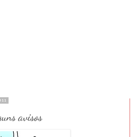
011
guns avisos