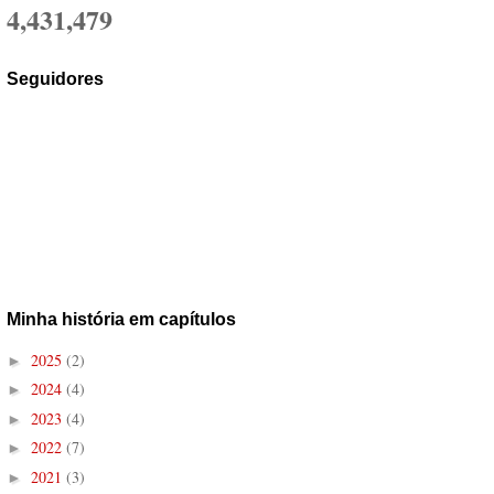
4,431,479
Seguidores
Minha história em capítulos
2025
(2)
►
2024
(4)
►
2023
(4)
►
2022
(7)
►
2021
(3)
►