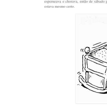
esperneava e chorava, então de sábado p
estava mesmo certo.