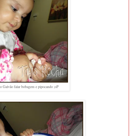
o Galvão falar bobagem e pipocando ;oP