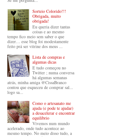
Se me pergunta...
Sorteio Colorido!!!
Obrigada, muito
obrigada!
Eu queria dizer tantas
coisas e ao mesmo
tempo fico meio sem saber o que
dizer… esse blog foi modestamente
feito prá ser vitrine dos meus ...
Lista de compras e
algumas dicas
E tudo começou no
Twitter ; numa conversa
há algumas semanas
atrás, minha amiga @CissaBranco
contou que esqueceu de comprar sal...
logo sa...
Como o artesanato me
ajuda (e pode te ajudar)
a desacelerar e encontrar
equilíbrio
Vivemos num mundo
acelerado, onde tudo acontece ao
mesmo tempo. No meio disso tudo, a