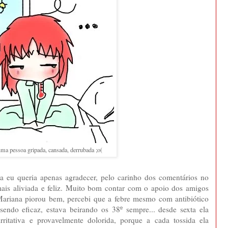
a pessoa gripada, cansada, derrubada ;o(
a eu queria apenas agradecer, pelo carinho dos comentários no
 mais aliviada e feliz. Muito bom contar com o apoio dos amigos
 Mariana piorou bem, percebi que a febre mesmo com antibiótico
sendo eficaz, estava beirando os 38º sempre... desde sexta ela
ritativa e provavelmente dolorida, porque a cada tossida ela