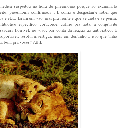
édica suspeitou na hora de pneumonia porque ao examiná-la
ito, pneumonia confirmada... E como é desgastante saber que
s e etc... foram em vão, mas prá frente é que se anda e se pensa.
iótico específico, corticóide, colírio prá tratar a conjutivite
ssadura horrível, no vivo, por conta da reação ao antibiótico. E
portável, resolvi investigar, mais um dentinho... isso que tinha
á bom prá vocês? Affff....