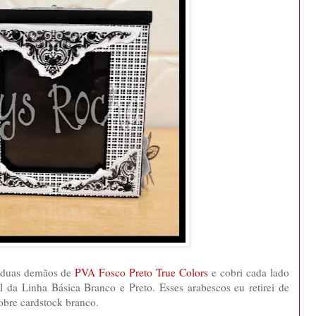
m duas demãos de
PVA Fosco Preto True Colors
e cobri cada lado
da Linha Básica Branco e Preto. Esses arabescos eu retirei de
sobre cardstock branco.