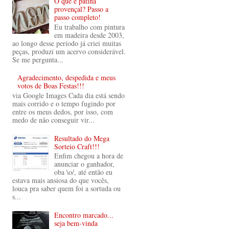
O que é pátina
provençal? Passo a
passo completo!
Eu trabalho com pintura
em madeira desde 2003,
ao longo desse período já criei muitas
peças, produzi um acervo considerável.
Se me pergunta...
Agradecimento, despedida e meus
votos de Boas Festas!!!
via Google Images Cada dia está sendo
mais corrido e o tempo fugindo por
entre os meus dedos, por isso, com
medo de não conseguir vir...
Resultado do Mega
Sorteio Craft!!!
Enfim chegou a hora de
anunciar o ganhador,
oba \o/, até então eu
estava mais ansiosa do que vocês,
louca pra saber quem foi a sortuda ou
s...
Encontro marcado...
seja bem-vinda