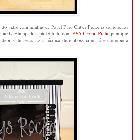
 do vidro com tirinhas de Papel Puro Glitter Preto, as cantoneiras
pboards estampados, pintei tudo com
PVA Cromo Prata
, para que
 depois de seco, fiz a técnica de emboss com pó e carimbeira