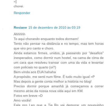
=]
chorei.
Responder
Rosiane
15 de dezembro de 2010 às 03:19
Ahhhhh
To aqui chorando enquanto todos dormem!
Tento não pensar na distância e no tempo, mas tem horas
que viro pro canto e choro.
Ainda estamos firmes, unidos, já passando por "desafios"
inesperados, como dormir num hostel, na cama de cima de
um cara que resolveu transar com uma da vida e levantar
com policiais no quarto (oi?)
Bem-vinda aos EUA hahaha
A propósito, me senti num filme. É tudo muito igual =P
Mas depois a gente conta melhor a história no blog!
Preciso dormir porque amanhã já começamos a correr
mesmo atrás da nossa nova vida aqui em KW.
Fotos em breve =D
Amo vocês!
Fala pro Leo que a Tia Ro vai demorar um pouquinho