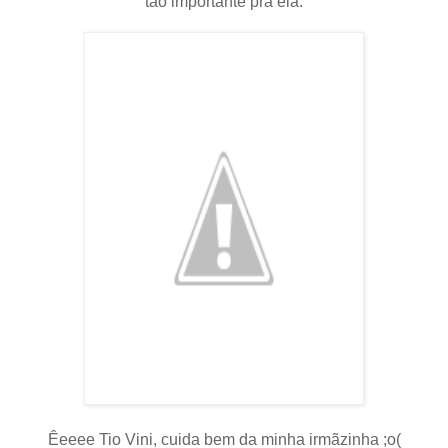
tão importante prá ela.
Êeeee Tio Vini, cuida bem da minha irmãzinha ;o(