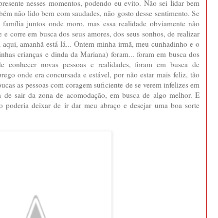
r presente nesses momentos, podendo eu evito. Não sei lidar bem
ambém não lido bem com saudades, não gosto desse sentimento. Se
 família juntos onde moro, mas essa realidade obviamente não
 e corre em busca dos seus amores, dos seus sonhos, de realizar
tá aqui, amanhã está lá... Ontem minha irmã, meu cunhadinho e o
inhas crianças e dinda da Mariana) foram... foram em busca dos
 de conhecer novas pessoas e realidades, foram em busca de
go onde era concursada e estável, por não estar mais feliz, tão
oucas as pessoas com coragem suficiente de se verem infelizes em
m de sair da zona de acomodação, em busca de algo melhor. E
 poderia deixar de ir dar meu abraço e desejar uma boa sorte