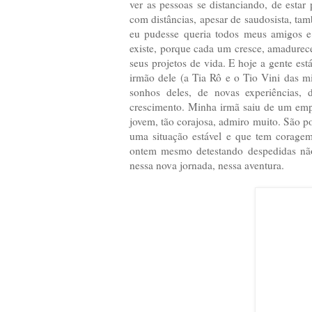
ver as pessoas se distanciando, de esta
com distâncias, apesar de saudosista, t
eu pudesse queria todos meus amigos e
existe, porque cada um cresce, amadurece
seus projetos de vida. E hoje a gente es
irmão dele (a Tia Rô e o Tio Vini das m
sonhos deles, de novas experiências,
crescimento. Minha irmã saiu de um empre
jovem, tão corajosa, admiro muito. São p
uma situação estável e que tem corage
ontem mesmo detestando despedidas não
nessa nova jornada, nessa aventura.