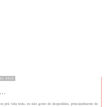
de 2010
..
ou prá vida toda, eu não gosto de despedidas, principalmente de