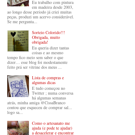
Eu trabalho com pintura
em madeira desde 2003,
ao longo desse período já criei muitas
peças, produzi um acervo considerável.
Se me pergunta...
Sorteio Colorido!!!
Obrigada, muito
obrigada!
Eu queria dizer tantas
coisas e ao mesmo
tempo fico meio sem saber o que
dizer… esse blog foi modestamente
feito prá ser vitrine dos meus ...
Lista de compras e
algumas dicas
E tudo começou no
Twitter ; numa conversa
há algumas semanas
atrás, minha amiga @CissaBranco
contou que esqueceu de comprar sal...
logo sa...
Como o artesanato me
ajuda (e pode te ajudar)
a desacelerar e encontrar