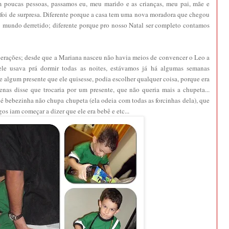
m poucas pessoas, passamos eu, meu marido e as crianças, meu pai, mãe e
 foi de surpresa. Diferente porque a casa tem uma nova moradora que chegou
o mundo derretido; diferente porque pro nosso Natal ser completo contamos
perações; desde que a Mariana nasceu não havia meios de convencer o Leo a
le usava prá dormir todas as noites, estávamos já há algumas semanas
e algum presente que ele quisesse, podia escolher qualquer coisa, porque era
nas disse que trocaria por um presente, que não queria mais a chupeta...
 bebezinha não chupa chupeta (ela odeia com todas as forcinhas dela), que
gos iam começar a dizer que ele era bebê e etc...