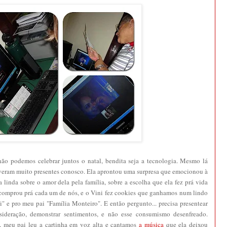
não podemos celebrar juntos o natal, bendita seja a tecnologia. Mesmo lá
veram muito presentes conosco. Ela aprontou uma surpresa que emocionou à
a linda sobre o amor dela pela família, sobre a escolha que ela fez prá vida
 comprou prá cada um de nós, e o Vini fez cookies que ganhamos num lindo
" e pro meu pai "Família Monteiro". E então pergunto... precisa presentear
nsideração, demonstrar sentimentos, e não esse consumismo desenfreado.
, meu pai leu a cartinha em voz alta e cantamos
a música
que ela deixou