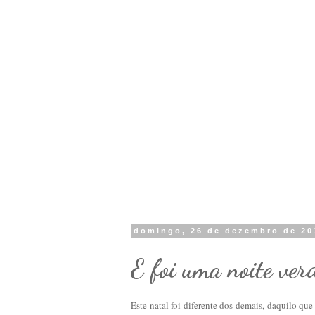
domingo, 26 de dezembro de 20
E foi uma noite ver
E
ste natal foi diferente dos demais, daquilo q