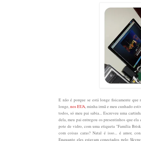
E não é porque se está longe fisicamente que 
longe,
nos EUA
, minha irmã e meu cunhado esti
todos, só meu pai sabia... Escreveu uma cartinh
dela, meu pai entregou os presentinhos que ela
pote de vidro, com uma etiqueta "Família Briski
com coisas caras? Natal é isso... é amor, co
Enquanto eles estavam conectados pelo Skype