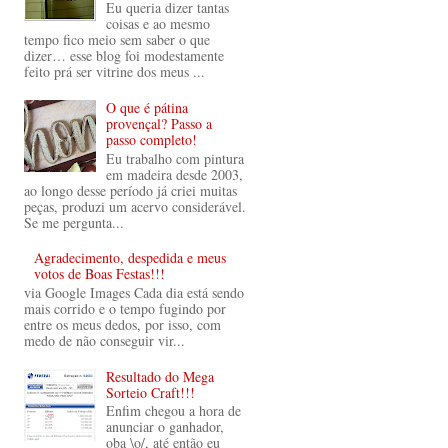
Eu queria dizer tantas
coisas e ao mesmo
tempo fico meio sem saber o que
dizer… esse blog foi modestamente
feito prá ser vitrine dos meus ...
O que é pátina
provençal? Passo a
passo completo!
Eu trabalho com pintura
em madeira desde 2003,
ao longo desse período já criei muitas
peças, produzi um acervo considerável.
Se me pergunta...
Agradecimento, despedida e meus
votos de Boas Festas!!!
via Google Images Cada dia está sendo
mais corrido e o tempo fugindo por
entre os meus dedos, por isso, com
medo de não conseguir vir...
Resultado do Mega
Sorteio Craft!!!
Enfim chegou a hora de
anunciar o ganhador,
oba \o/, até então eu