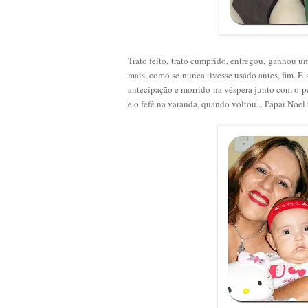
Trato feito, trato cumprido, entregou, ganhou u
mais, como se nunca tivesse usado antes, fim. E 
antecipação e morrido na véspera junto com o pe
e o fefê na varanda, quando voltou... Papai Noel 