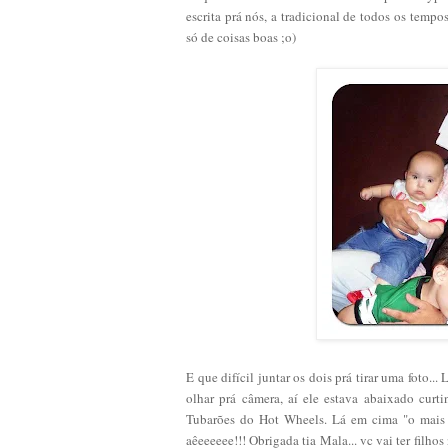
escrita prá nós, a tradicional de todos os tempos
só de coisas boas ;o)
E que difícil juntar os dois prá tirar uma foto.
olhar prá câmera, aí ele estava abaixado curt
Tubarões do Hot Wheels. Lá em cima "o mais
aêeeeeee!!! Obrigada tia Mala... vc vai ter fil