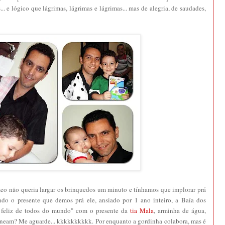
... e lógico que lágrimas, lágrimas e lágrimas... mas de alegria, de saudades,
.. Leo não queria largar os brinquedos um minuto e tínhamos que implorar prá
indo o presente que demos prá ele, ansiado por 1 ano inteiro, a Baía dos
 feliz de todos do mundo" com o presente da
tia Mala
, arminha de água,
hos neam? Me aguarde... kkkkkkkkkk. Por enquanto a gordinha colabora, mas é