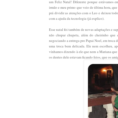
um Feliz Natal! Diferente porque estávamos e
irmão e meu primo que veio de última hora, que
prá dividir as atenções com o Leo e deixou tod
com a ajuda da tecnologia (já explico).
Esse natal foi também de novas adaptações e su
não chupar chupeta, além do cheirinho que e
negociando a entrega pro Papai Noel, em troca d
uma troca bem delicada. Ele nem escolheu, ape
vínhamos dizendo à ele que nem a Mariana que é
os dentes dele estavam ficando feios, que os ami