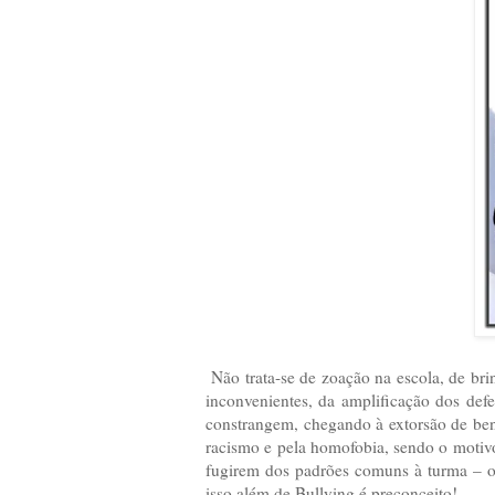
Não trata-se de zoação na escola, de brin
inconvenientes, da amplificação dos de
constrangem, chegando à extorsão de bens
racismo e pela homofobia, sendo o motivo
fugirem dos padrões comuns à turma – o 
isso além de Bullying é preconceito!