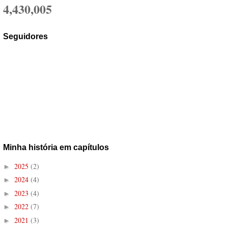
4,430,005
Seguidores
Minha história em capítulos
2025
(2)
►
2024
(4)
►
2023
(4)
►
2022
(7)
►
2021
(3)
►