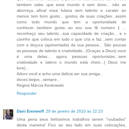
tambem sabe...que esse mundo é sem dono... não se
aborreça...afinal essa fulana sem talento e carater ao
menos tem bom gosto... gostou de suas criações...assim
como todo mundo que tem a oportunidade de
conhecer...tambem gosta...eu sou sua fã numero 1 ...
reconheço seu talento...sua capacidade de criação... e o
carinho que coloca em tudo o que cria e faz...sem contar
com a doçura (apimentada) da sua pessoa... São poucas
as pessoas de talento e criatividade...(Graças a Deus) voce
é uma delas... agora pessoas oportunistas...sem
criatividade e taleno o mundo está cheio...( Deus me
livre)...
Adoro você e acho uma delicia ser sua amiga...
doces beijos...sempre...
Regina Márcia Konkowski
Responder
Dani Eremeeff
29 de janeiro de 2010 às 22:23
Uma pena seus belíssimos trabalhos serem "roubados"
desta maneira! Fico ao seu lado em suas colocações,