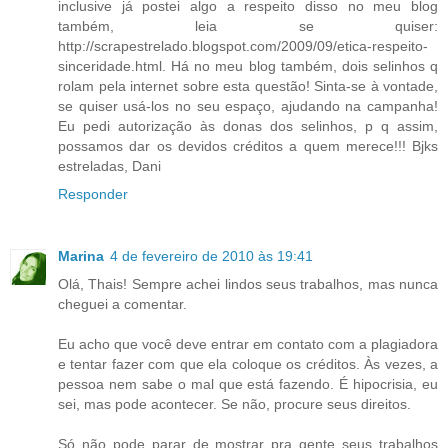
inclusive já postei algo a respeito disso no meu blog
também, leia se quiser:
http://scrapestrelado.blogspot.com/2009/09/etica-respeito-
sinceridade.html. Há no meu blog também, dois selinhos q
rolam pela internet sobre esta questão! Sinta-se à vontade,
se quiser usá-los no seu espaço, ajudando na campanha!
Eu pedi autorização às donas dos selinhos, p q assim,
possamos dar os devidos créditos a quem merece!!! Bjks
estreladas, Dani
Responder
Marina
4 de fevereiro de 2010 às 19:41
Olá, Thais! Sempre achei lindos seus trabalhos, mas nunca
cheguei a comentar.
Eu acho que você deve entrar em contato com a plagiadora
e tentar fazer com que ela coloque os créditos. Às vezes, a
pessoa nem sabe o mal que está fazendo. É hipocrisia, eu
sei, mas pode acontecer. Se não, procure seus direitos.
Só não pode parar de mostrar pra gente seus trabalhos