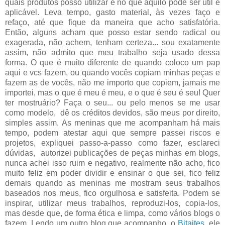
quais produtos posso utilizar e no que aquilo pode ser útil e
aplicável. Leva tempo, gasto material, às vezes faço e
refaço, até que fique da maneira que acho satisfatória.
Então, alguns acham que posso estar sendo radical ou
exagerada, não achem, tenham certeza... sou exatamente
assim, não admito que meu trabalho seja usado dessa
forma. O que é muito diferente de quando coloco um pap
aqui e vcs fazem, ou quando vocês copiam minhas peças e
fazem as de vocês, não me importo que copiem, jamais me
importei, mas o que é meu é meu, e o que é seu é seu! Quer
ter mostruário? Faça o seu... ou pelo menos se me usar
como modelo, dê os créditos devidos, são meus por direito,
simples assim. As meninas que me acompanham há mais
tempo, podem atestar aqui que sempre passei riscos e
projetos, expliquei passo-a-passo como fazer, esclareci
dúvidas, autorizei publicações de peças minhas em blogs,
nunca achei isso ruim e negativo, realmente não acho, fico
muito feliz em poder dividir e ensinar o que sei, fico feliz
demais quando as meninas me mostram seus trabalhos
baseados nos meus, fico orgulhosa e satisfeita. Podem se
inspirar, utilizar meus trabalhos, reproduzi-los, copia-los,
mas desde que, de forma ética e limpa, como vários blogs o
fazem. Lendo um outro blog que acompanho, o
Bitaites
, ele