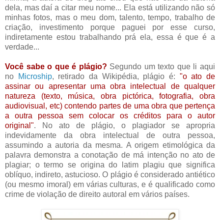
dela, mas daí a citar meu nome... Ela está utilizando não só
minhas fotos, mas o meu dom, talento, tempo, trabalho de
criação, investimento porque paguei por esse curso,
indiretamente estou trabalhando prá ela, essa é que é a
verdade...
Você sabe o que é plágio?
Segundo um texto que li aqui
no
Microship
, retirado da Wikipédia, plágio é:
"o ato de
assinar ou apresentar uma obra intelectual de qualquer
natureza (texto, música, obra pictórica, fotografia, obra
audiovisual, etc) contendo partes de uma obra que pertença
a outra pessoa sem colocar os créditos para o autor
original"
. No ato de plágio, o plagiador se apropria
indevidamente da obra intelectual de outra pessoa,
assumindo a autoria da mesma. A origem etimológica da
palavra demonstra a conotação de má intenção no ato de
plagiar; o termo se origina do latim plagiu que significa
oblíquo, indireto, astucioso. O plágio é considerado antiético
(ou mesmo imoral) em várias culturas, e é qualificado como
crime de violação de direito autoral em vários países.