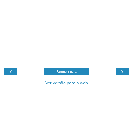
‹
›
Página inicial
Ver versão para a web