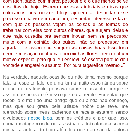
com identidade, com marca pessoal e é o que menos se vê
nos dias de hoje. Espero que esses tutoriais e dicas que
colocamos nos nossos blogs ajudem a despertar esse
processo criativo em cada um, despertar interesse e fazer
com que as pessoas vejam as coisas e as formas de
trabalhar com elas com outros olhares, que surjam ideias e
que haja ousadia prá sempre inovar, sem se preocupar
muito com a opinião dos outros, não se preocupar em
agradar... é assim que surgem as coisas boas. Isso tudo
nem tem relação nenhuma com minhas flores, nem nenhum
motivo especial pelo qual eu escrevi, só escrevi porque deu
vontade e engatei o assunto. Por pura tagarelice mesmo..."
Na verdade, naquela ocasião eu não tinha mesmo porque
falar à respeito, falei de uma forma muito espontânea sobre
o que eu realmente pensava sobre o assunto, porque é
assim que penso e é nisso que eu acredito. Foi então que
recebi o e-mail de uma amiga que eu ainda não conheço,
mas que sou grata pela atitude nobre que teve, me
alertando sobre meus cadernos de receita estarem sendo
divulgados
nesse blog
, sem os créditos e pior que isso,
numa montagem onde outra assinatura foi colocada sobre a
minha, a autora do blog até citou que não são da autoria