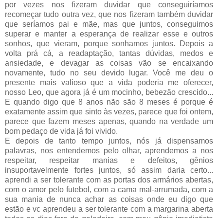
por vezes nos fizeram duvidar que conseguiríamos
recomeçar tudo outra vez, que nos fizeram também duvidar
que seríamos pai e mãe, mas que juntos, conseguimos
superar e manter a esperança de realizar esse e outros
sonhos, que vieram, porque sonhamos juntos. Depois a
volta prá cá, a readaptação, tantas dúvidas, medos e
ansiedade, e devagar as coisas vão se encaixando
novamente, tudo no seu devido lugar. Você me deu o
presente mais valioso que a vida poderia me oferecer,
nosso Leo, que agora já é um mocinho, bebezão crescido...
E quando digo que 8 anos não são 8 meses é porque é
exatamente assim que sinto às vezes, parece que foi ontem,
parece que fazem meses apenas, quando na verdade um
bom pedaço de vida já foi vivido.
E depois de tanto tempo juntos, nós já dispensamos
palavras, nos entendemos pelo olhar, aprendemos a nos
respeitar, respeitar manias e defeitos, gênios
insuportavelmente fortes juntos, só assim daria certo...
aprendi a ser tolerante com as portas dos armários abertas,
com o amor pelo futebol, com a cama mal-arrumada, com a
sua mania de nunca achar as coisas onde eu digo que
estão e vc aprendeu a ser tolerante com a margarina aberta