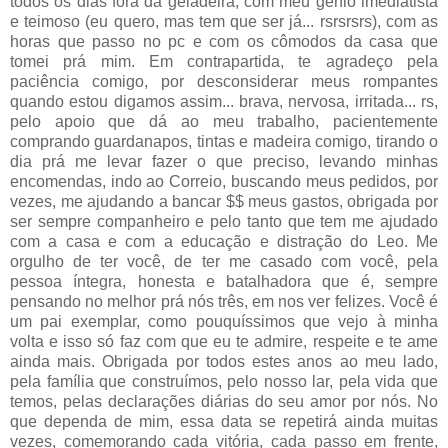
todos os dias fora da geladeira, com meu gênio imediatista
e teimoso (eu quero, mas tem que ser já... rsrsrsrs), com as
horas que passo no pc e com os cômodos da casa que
tomei prá mim. Em contrapartida, te agradeço pela
paciência comigo, por desconsiderar meus rompantes
quando estou digamos assim... brava, nervosa, irritada... rs,
pelo apoio que dá ao meu trabalho, pacientemente
comprando guardanapos, tintas e madeira comigo, tirando o
dia prá me levar fazer o que preciso, levando minhas
encomendas, indo ao Correio, buscando meus pedidos, por
vezes, me ajudando a bancar $$ meus gastos, obrigada por
ser sempre companheiro e pelo tanto que tem me ajudado
com a casa e com a educação e distração do Leo. Me
orgulho de ter você, de ter me casado com você, pela
pessoa íntegra, honesta e batalhadora que é, sempre
pensando no melhor prá nós três, em nos ver felizes. Você é
um pai exemplar, como pouquíssimos que vejo à minha
volta e isso só faz com que eu te admire, respeite e te ame
ainda mais. Obrigada por todos estes anos ao meu lado,
pela família que construímos, pelo nosso lar, pela vida que
temos, pelas declarações diárias do seu amor por nós. No
que dependa de mim, essa data se repetirá ainda muitas
vezes, comemorando cada vitória, cada passo em frente,