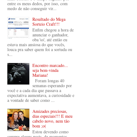
entre os meus dedos, por isso, com
medo de não conseguir vir...
Resultado do Mega
Sorteio Craft!!!
Enfim chegou a hora de
anunciar o ganhador,
oba \o/, até então eu
estava mais ansiosa do que vocês,
louca pra saber quem foi a sortuda ou
s...
Encontro marcado...
seja bem-vinda
Mariana!
Foram longas 40
semanas esperando por
você e a cada dia que passava a
expectativa aumentava, a curiosidade e
a vontade de saber como ...
Amizades preciosas,
dias especiais!!! E meu
cabelo novo, nem tão
bom ;o(
Estou devendo como
sempre alguns posts, de momentos