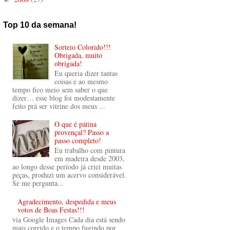
Top 10 da semana!
Sorteio Colorido!!!
Obrigada, muito
obrigada!
Eu queria dizer tantas
coisas e ao mesmo
tempo fico meio sem saber o que
dizer… esse blog foi modestamente
feito prá ser vitrine dos meus ...
O que é pátina
provençal? Passo a
passo completo!
Eu trabalho com pintura
em madeira desde 2003,
ao longo desse período já criei muitas
peças, produzi um acervo considerável.
Se me pergunta...
Agradecimento, despedida e meus
votos de Boas Festas!!!
via Google Images Cada dia está sendo
mais corrido e o tempo fugindo por