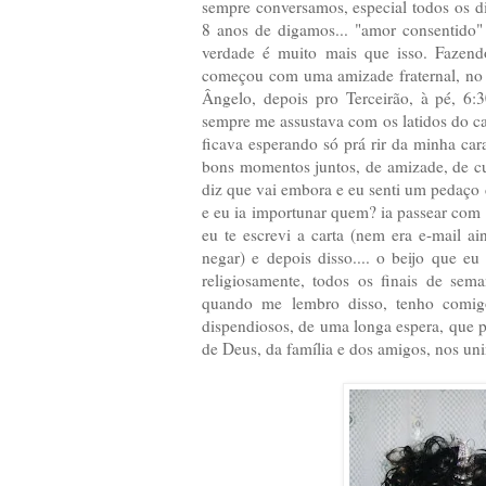
sempre conversamos, especial todos os d
8 anos de digamos... "amor consentido"
verdade é muito mais que isso. Fazend
começou com uma amizade fraternal, no s
Ângelo, depois pro Terceirão, à pé, 6
sempre me assustava com os latidos do ca
ficava esperando só prá rir da minha car
bons momentos juntos, de amizade, de cum
diz que vai embora e eu senti um pedaç
e eu ia importunar quem? ia passear co
eu te escrevi a carta (nem era e-mail ai
negar) e depois disso.... o beijo que eu
religiosamente, todos os finais de sem
quando me lembro disso, tenho comig
dispendiosos, de uma longa espera, que p
de Deus, da família e dos amigos, nos un