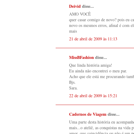
Deivid
disse...
AMO VOCÊ
quer casar comigo de novo? pois eu ca
novo os mesmos erros, afinal é com el
mais
21 de abril de 2009 às 11:13
MissBFashion
disse...
Que linda história amiga!
Eu ainda não encontrei o meu par.
Acho que ele está me procurando tam
Bjs.
Sara.
22 de abril de 2009 às 15:21
Cadernos de Viagem
disse...
Uma parte desta história eu acompanh
mais...o ateliê, as conquistas na vida 
amor, que coincidência ou não é um 