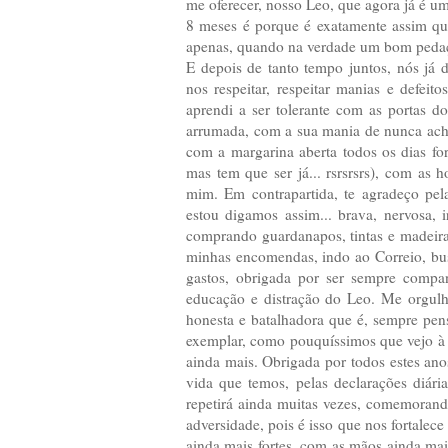
me oferecer, nosso Leo, que agora já é u
8 meses é porque é exatamente assim qu
apenas, quando na verdade um bom pedaço
E depois de tanto tempo juntos, nós já
nos respeitar, respeitar manias e defeito
aprendi a ser tolerante com as portas 
arrumada, com a sua mania de nunca achar
com a margarina aberta todos os dias fo
mas tem que ser já... rsrsrsrs), com a
mim. Em contrapartida, te agradeço pe
estou digamos assim... brava, nervosa, i
comprando guardanapos, tintas e madeira 
minhas encomendas, indo ao Correio, bu
gastos, obrigada por ser sempre comp
educação e distração do Leo. Me orgulh
honesta e batalhadora que é, sempre pen
exemplar, como pouquíssimos que vejo à m
ainda mais. Obrigada por todos estes ano
vida que temos, pelas declarações diár
repetirá ainda muitas vezes, comemorando
adversidade, pois é isso que nos fortalec
ainda mais fortes, com as mãos ainda mais