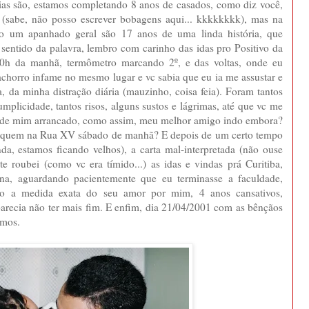
ias são, estamos completando 8 anos de casados, como diz você,
 (sabe, não posso escrever bobagens aqui... kkkkkkkk), mas na
o um apanhado geral são 17 anos de uma linda história, que
entido da palavra, lembro com carinho das idas pro Positivo da
:30h da manhã, termômetro marcando 2º, e das voltas, onde eu
chorro infame no mesmo lugar e vc sabia que eu ia me assustar e
a, da minha distração diária (mauzinho, coisa feia). Foram tantos
plicidade, tantos risos, alguns sustos e lágrimas, até que vc me
o de mim arrancado, como assim, meu melhor amigo indo embora?
m quem na Rua XV sábado de manhã? E depois de um certo tempo
nda, estamos ficando velhos), a carta mal-interpretada (não ouse
 te roubei (como vc era tímido...) as idas e vindas prá Curitiba,
ana, aguardando pacientemente que eu terminasse a faculdade,
o a medida exata do seu amor por mim, 4 anos cansativos,
arecia não ter mais fim. E enfim, dia 21/04/2001 com as bênçãos
imos.