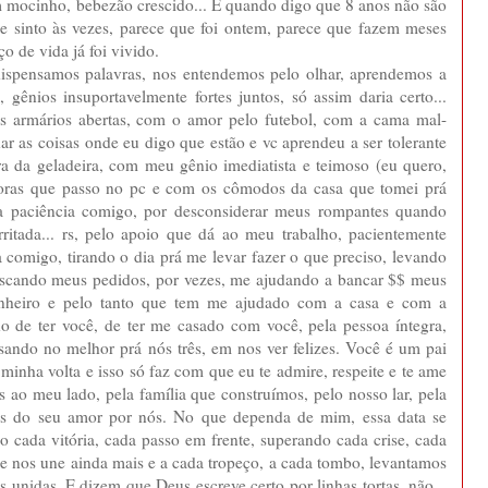
m mocinho, bebezão crescido... E quando digo que 8 anos não são
e sinto às vezes, parece que foi ontem, parece que fazem meses
 de vida já foi vivido.
 dispensamos palavras, nos entendemos pelo olhar, aprendemos a
s, gênios insuportavelmente fortes juntos, só assim daria certo...
dos armários abertas, com o amor pelo futebol, com a cama mal-
 as coisas onde eu digo que estão e vc aprendeu a ser tolerante
ra da geladeira, com meu gênio imediatista e teimoso (eu quero,
s horas que passo no pc e com os cômodos da casa que tomei prá
la paciência comigo, por desconsiderar meus rompantes quando
rritada... rs, pelo apoio que dá ao meu trabalho, pacientemente
comigo, tirando o dia prá me levar fazer o que preciso, levando
scando meus pedidos, por vezes, me ajudando a bancar $$ meus
anheiro e pelo tanto que tem me ajudado com a casa e com a
o de ter você, de ter me casado com você, pela pessoa íntegra,
sando no melhor prá nós três, em nos ver felizes. Você é um pai
inha volta e isso só faz com que eu te admire, respeite e te ame
s ao meu lado, pela família que construímos, pelo nosso lar, pela
ias do seu amor por nós. No que dependa de mim, essa data se
 cada vitória, cada passo em frente, superando cada crise, cada
e e nos une ainda mais e a cada tropeço, a cada tombo, levantamos
 unidas. E dizem que Deus escreve certo por linhas tortas, não...