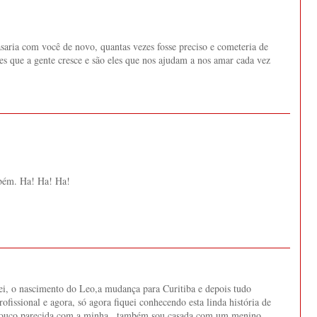
saria com você de novo, quantas vezes fosse preciso e cometeria de
es que a gente cresce e são eles que nos ajudam a nos amar cada vez
bém. Ha! Ha! Ha!
ei, o nascimento do Leo,a mudança para Curitiba e depois tudo
profissional e agora, só agora fiquei conhecendo esta linda história de
pouco parecida com a minha...também sou casada com um menino