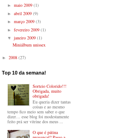
maio 2009
(1)
►
abril 2009
(9)
►
março 2009
(3)
►
fevereiro 2009
(1)
►
janeiro 2009
(1)
▼
Miniálbum unissex
2008
(27)
►
Top 10 da semana!
Sorteio Colorido!!!
Obrigada, muito
obrigada!
Eu queria dizer tantas
coisas e ao mesmo
tempo fico meio sem saber o que
dizer… esse blog foi modestamente
feito prá ser vitrine dos meus ...
O que é pátina
provençal? Passo a