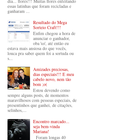
dia... flores!!! Muitas flores enfeitando
essas latinhas que foram recicladas e
ganharam ...
Resultado do Mega
Sorteio Craft!!!
Enfim chegou a hora de
anunciar o ganhador,
oba \o/, até então eu
estava mais ansiosa do que vocês,
louca pra saber quem foi a sortuda ou
s...
Amizades preciosas,
dias especiais!!! E meu
cabelo novo, nem tão
bom ;o(
Estou devendo como
sempre alguns posts, de momentos
maravilhosos com pessoas especiais, de
presentinhos que ganhei, de citações,
selinhos,...
Encontro marcado...
seja bem-vinda
Mariana!
Foram longas 40