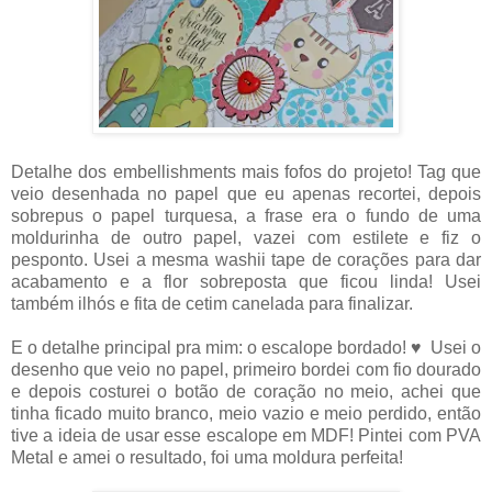
Detalhe dos embellishments mais fofos do projeto! Tag que
veio desenhada no papel que eu apenas recortei, depois
sobrepus o papel turquesa, a frase era o fundo de uma
moldurinha de outro papel, vazei com estilete e fiz o
pesponto. Usei a mesma washii tape de corações para dar
acabamento e a flor sobreposta que ficou linda! Usei
também ilhós e fita de cetim canelada para finalizar.
E o detalhe principal pra mim: o escalope bordado! ♥ Usei o
desenho que veio no papel, primeiro bordei com fio dourado
e depois costurei o botão de coração no meio, achei que
tinha ficado muito branco, meio vazio e meio perdido, então
tive a ideia de usar esse escalope em MDF! Pintei com PVA
Metal e amei o resultado, foi uma moldura perfeita!