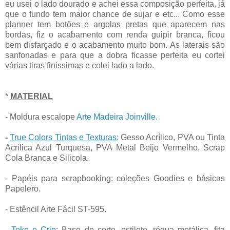
eu usei o lado dourado e achei essa composição perfeita, já
que o fundo tem maior chance de sujar e etc... Como esse
planner tem botões e argolas pretas que aparecem nas
bordas, fiz o acabamento com renda guipir branca, ficou
bem disfarçado e o acabamento muito bom. As laterais são
sanfonadas e para que a dobra ficasse perfeita eu cortei
várias tiras finíssimas e colei lado a lado.
*
MATERIAL
- Moldura escalope
Arte Madeira Joinville.
-
True Colors Tintas e Texturas
: Gesso Acrílico, PVA ou Tinta
Acrílica Azul Turquesa, PVA Metal Beijo Vermelho, Scrap
Cola Branca e Silicola.
- Papéis para scrapbooking: coleções Goodies e básicas
Papelero.
- Estêncil Arte Fácil ST-595.
-
Toke e Crie
: Base de corte, estilete, régua metálica, fita