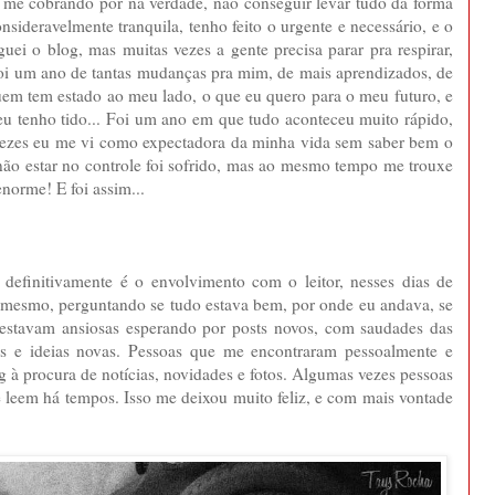
 me cobrando por na verdade, não conseguir levar tudo da forma
nsideravelmente tranquila, tenho feito o urgente e necessário, e o
guei o blog, mas muitas vezes a gente precisa parar pra respirar,
o foi um ano de tantas mudanças pra mim, de mais aprendizados, de
uem tem estado ao meu lado, o que eu quero para o meu futuro, e
eu tenho tido... Foi um ano em que tudo aconteceu muito rápido,
 vezes eu me vi como expectadora da minha vida sem saber bem o
 não estar no controle foi sofrido, mas ao mesmo tempo me trouxe
orme! E foi assim...
 definitivamente é o envolvimento com o leitor, nesses dias de
s mesmo, perguntando se tudo estava bem, por onde eu andava, se
e estavam ansiosas esperando por posts novos, com saudades das
hos e ideias novas. Pessoas que me encontraram pessoalmente e
g à procura de notícias, novidades e fotos. Algumas vezes pessoas
leem há tempos. Isso me deixou muito feliz, e com mais vontade