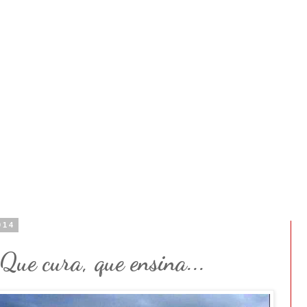
014
Que cura, que ensina...