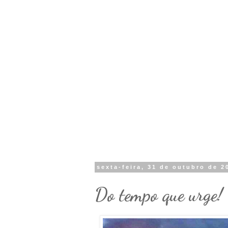
sexta-feira, 31 de outubro de 2
Do tempo que urge! 